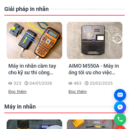
Giải pháp in nhãn
y
AIMO M550A - Máy in
PT-E110, PT-E310BT,
ống tối ưu cho việc
PT-E560BT: Giải pháp
đánh dấu, phân loại và
in nhãn cầm tay công
463
25/02/2025
564
22/01/2025
nhận diện cáp điện,
nghiệp của Brother
Đọc thêm
Đọc thêm
cáp mạng
Zalo
Máy in nhãn