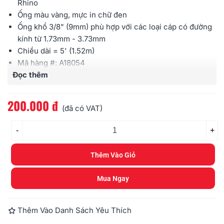
Rhino
Ống màu vàng, mực in chữ đen
Ống khổ 3/8" (9mm) phù hợp với các loại cáp có đường
kính từ 1.73mm - 3.73mm
Chiều dài = 5' (1.52m)
Mã hàng #: A18054
Đọc thêm
Tỷ lệ co: 3:1
200.000 đ
(đã có VAT)
-
+
Thêm Vào Giỏ
Mua Ngay
Thêm Vào Danh Sách Yêu Thích