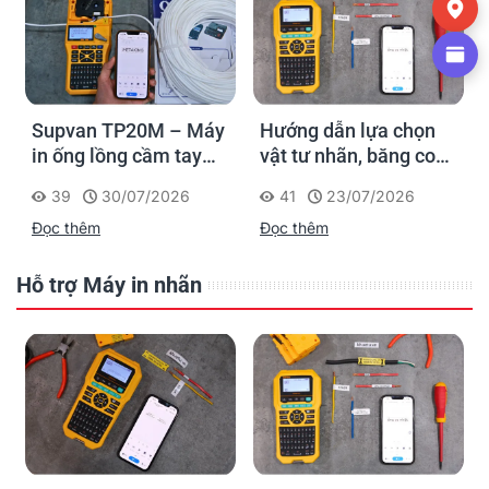
– Máy
Hướng dẫn lựa chọn
Supvan G15M Pro –
 tay
vật tư nhãn, băng co
Máy in nhãn cầm ta
: in
nhiệt, thẻ cáp cho
cho dân thi công: đ
26
41
23/07/2026
214
20/07/2026
ại
Supvan G15M Pro
dấu một lần, tra cứu
Đọc thêm
Đọc thêm
trọn đời công trình
Hỗ trợ Máy in nhãn