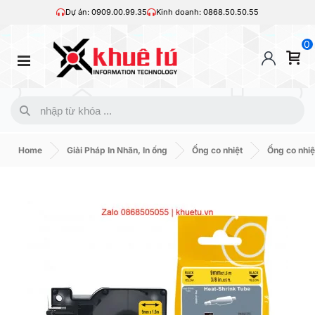
Dự án: 0909.00.99.35
Kinh doanh: 0868.50.50.55
0
Home
Giải Pháp In Nhãn, In ống
Ống co nhiệt
Ống co nhi