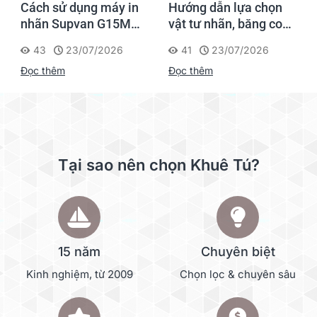
áy in
Hướng dẫn lựa chọn
Cách chọn ống co
15M
vật tư nhãn, băng co
nhiệt HZSE cho máy
ới
nhiệt, thẻ cáp cho
nhãn đúng chuẩn
26
41
23/07/2026
361
20/01/2026
Supvan G15M Pro
Đọc thêm
Đọc thêm
Tại sao nên chọn Khuê Tú?
15 năm
Chuyên biệt
Kinh nghiệm, từ 2009
Chọn lọc & chuyên sâu