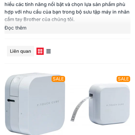
hiểu các tính năng nổi bật và chọn lựa sản phẩm phù
hợp với nhu cầu của bạn trong bộ sưu tập máy in nhãn
cầm tay Brother của chúng tôi.
Đọc thêm
Dòng cầm tay
Xem
Liên quan
SALE
SALE
SALE
SALE
Brother PT-P300BT
Brother PT-P710BT
Xem Nhanh
Xem Nhanh