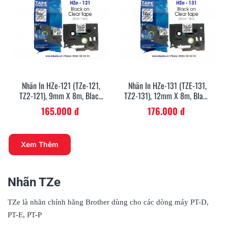
Nhãn In HZe-121 (TZe-121,
Nhãn In HZe-131 (TZE-131,
TZ2-121), 9mm X 8m, Black
TZ2-131), 12mm X 8m, Black
On Clear
On Clear
165.000 đ
176.000 đ
Xem Thêm
Nhãn TZe
TZe là nhãn chính hãng Brother dùng cho các dòng máy PT-D,
PT-E, PT-P