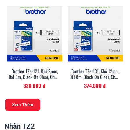
Brother TZe-121, Khổ 9mm,
Brother TZe-131, Khổ 12mm,
Dài 8m, Black On Clear, Chống
Dài 8m, Black On Clear, Chống
Thấm Nước
Thấm Nước
330.000 đ
374.000 đ
Xem Thêm
Nhãn TZ2