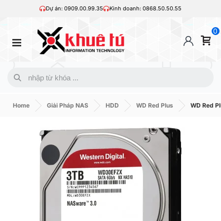
Dự án: 0909.00.99.35
Kinh doanh: 0868.50.50.55
0
Home
Giải Pháp NAS
HDD
WD Red Plus
WD Red Pl