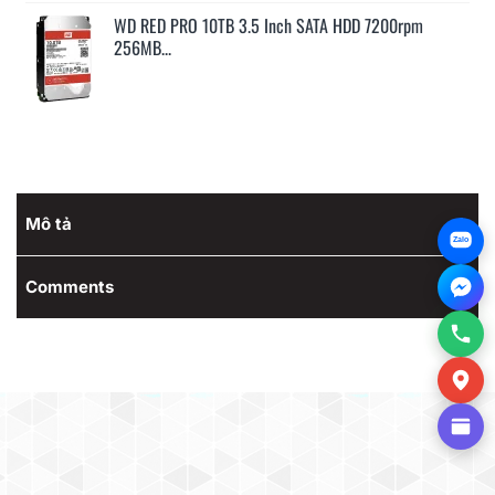
WD RED PRO 6TB 3.5 Inch SATA HDD 7200rpm
256MB...
Mô tả
Zalo
Comments