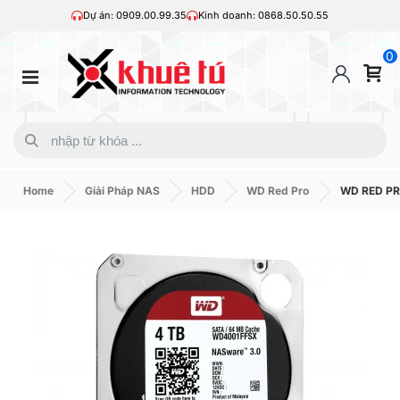
Dự án: 0909.00.99.35
Kinh doanh: 0868.50.50.55
0
Home
Giải Pháp NAS
HDD
WD Red Pro
WD RED PR