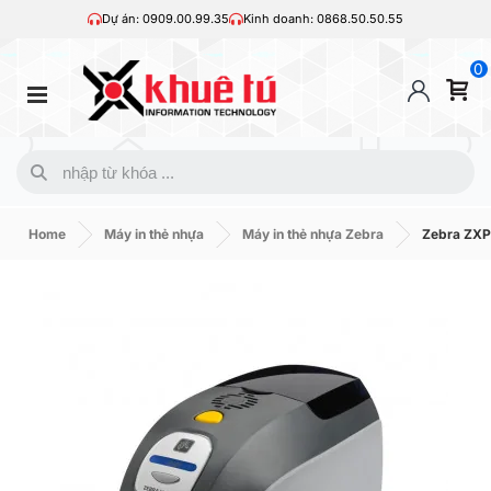
Dự án: 0909.00.99.35
Kinh doanh: 0868.50.50.55
0
Home
Máy in thẻ nhựa
Máy in thẻ nhựa Zebra
Zebra ZXP