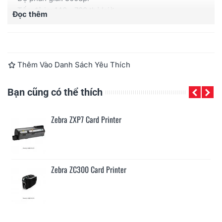
Tốc độ in: 140 - 700 thẻ/giờ
Đọc thêm
Hỗ trợ in hai mặt (Tùy chọn)
Hỗ trợ mã hóa MIFARE (Tùy chọn)
Thêm Vào Danh Sách Yêu Thích
Bạn cũng có thể thích
Zebra ZXP7 Card Printer
Zebra ZC300 Card Printer