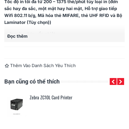
Tốc độ in tối đa từ 200 – 1375 thẻ/phút tùy loại in (đơn
sắc hay đa sắc, một mặt hay hai mặt, Hỗ trợ giao tiếp
Wifi 802.11 b/g, Mã hóa thẻ MIFARE, thẻ UHF RFID và Bộ
Laminator (Tùy chọn))
In màu và truyền nhiệt
Đọc thêm
Độ phân giải: 300dpi
Tốc độ in: 200 - 1375 thẻ/giờ
Hỗ trợ in hai mặt và Laminator (Tùy chọn)
Hỗ trợ mã hóa MIFARE, UHF RFFID (Tùy chọn)
Thêm Vào Danh Sách Yêu Thích
Bạn cũng có thể thích
Zebra ZC10L Card Printer