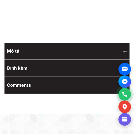
Mô tả
Đính kèm
Zalo
Comments