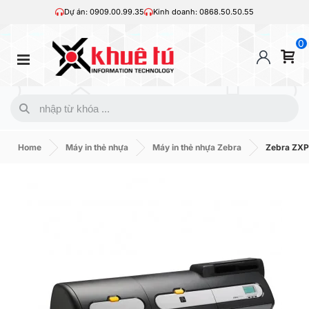
Dự án: 0909.00.99.35
Kinh doanh: 0868.50.50.55
0
Home
Máy in thẻ nhựa
Máy in thẻ nhựa Zebra
Zebra ZXP7