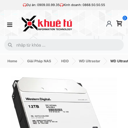
Dự án: 0909.00.99.35
Kinh doanh: 0868.50.50.55
0
Home
Giải Pháp NAS
HDD
WD Ultrastar
WD Ultras