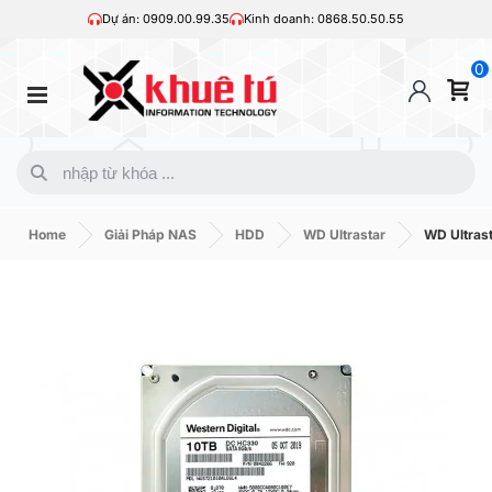
Dự án: 0909.00.99.35
Kinh doanh: 0868.50.50.55
0
Home
Giải Pháp NAS
HDD
WD Ultrastar
WD Ultras