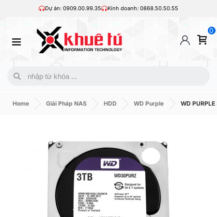
Dự án: 0909.00.99.35
Kinh doanh: 0868.50.50.55
0
Home
Giải Pháp NAS
HDD
WD Purple
WD PURPLE 