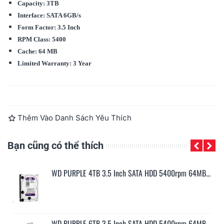
Capacity: 3TB
Interface:
SATA 6GB/s
Form Factor:
3.5 Inch
RPM Class:
5400
Cache: 64 MB
Limited Warranty: 3 Year
Đọc thêm
Thêm Vào Danh Sách Yêu Thích
Bạn cũng có thể thích
...
WD PURPLE 4TB 3.5 Inch SATA HDD 5400rpm 64MB...
...
WD PURPLE 6TB 3.5 Inch SATA HDD 5400rpm 64MB...