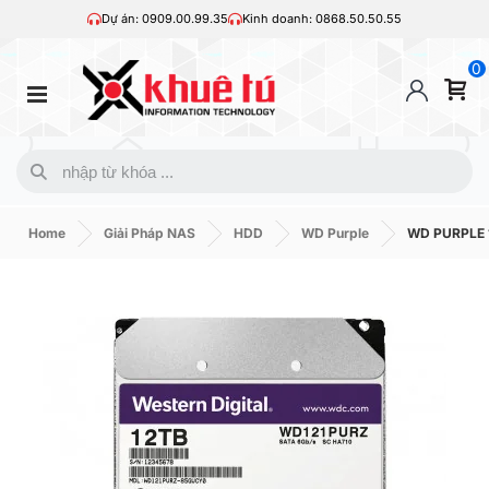
Dự án: 0909.00.99.35
Kinh doanh: 0868.50.50.55
0
Home
Giải Pháp NAS
HDD
WD Purple
WD PURPLE 