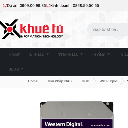
Dự án: 0909.00.99.35
Kinh doanh: 0868.50.50.55
HOME
IN NHÃN
TEM NHÃN
IN ỐNG
IN 
BLOG
Home
Giải Pháp NAS
HDD
WD Purple
WD PURPLE 1TB 3.5 Inch
WD PURPLE 3TB 3.5 I
SATA HDD 5400rpm 64MB...
SATA HDD 5400rpm 64