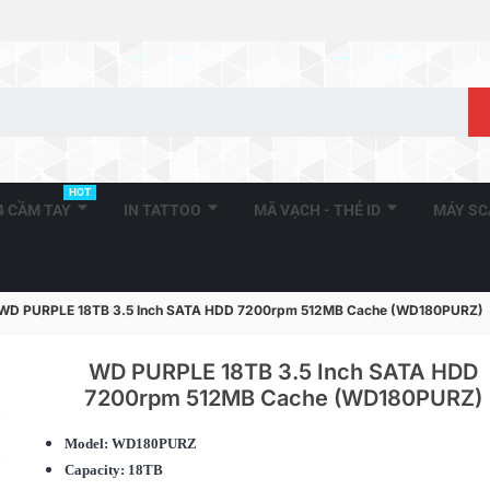
HOT
A4 CẦM TAY
IN TATTOO
MÃ VẠCH - THẺ ID
MÁY S
WD PURPLE 18TB 3.5 Inch SATA HDD 7200rpm 512MB Cache (WD180PURZ)
WD PURPLE 18TB 3.5 Inch SATA HDD
7200rpm 512MB Cache (WD180PURZ)
nch
WD PURPLE 6TB 3.5 Inch
WD PURPLE 1
Model: WD180PURZ
MB...
SATA HDD 5400rpm 64MB...
SATA HDD 7
Capacity: 18TB