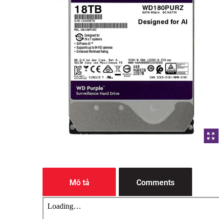
WD PURPLE 2TB 3.5 Inch
WD PURPLE 4TB 3.5 I
SATA HDD 5400rpm 64MB...
SATA HDD 5400rpm 64
Mô tả
Comments