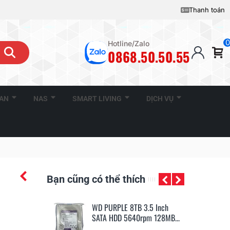
Thanh toán
0
Hotline/Zalo
0868.50.50.55
CAN
NAS
SMART LIVING
DỊCH VỤ
Bạn cũng có thể thích
0TB 3.5 Inch
WD PURPLE 8TB 3.5 Inch
WD
200rpm 256MB...
SATA HDD 5640rpm 128MB...
SA