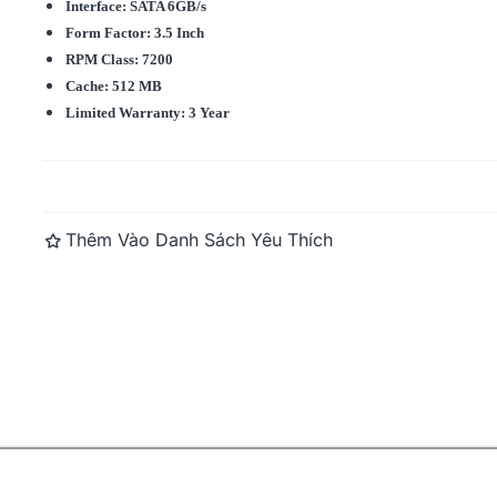
Interface: SATA 6GB/s
Form Factor: 3.5 Inch
nch
WD PURPLE 8TB 3.5 Inch
WD PURPLE 6
RPM Class: 7200
MB...
SATA HDD 7200rpm 256MB...
SATA HDD 5
Cache: 512 MB
Limited Warranty: 3 Year
Đọc thêm
Thêm Vào Danh Sách Yêu Thích