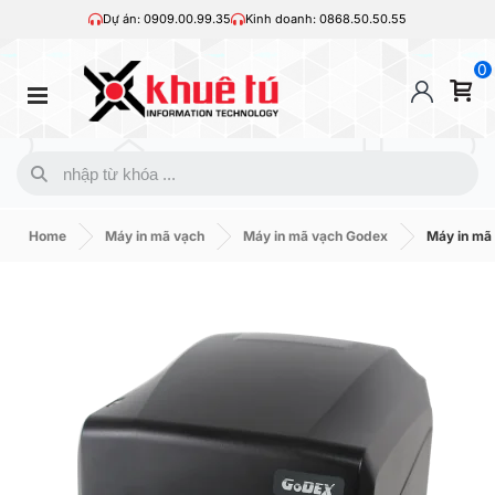
Dự án: 0909.00.99.35
Kinh doanh: 0868.50.50.55
0
Home
Máy in mã vạch
Máy in mã vạch Godex
Máy in mã