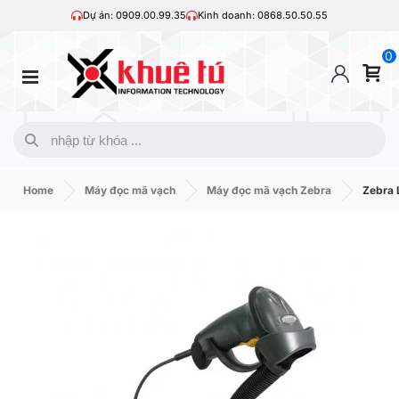
Dự án: 0909.00.99.35
Kinh doanh: 0868.50.50.55
0
Home
Máy đọc mã vạch
Máy đọc mã vạch Zebra
Zebra 