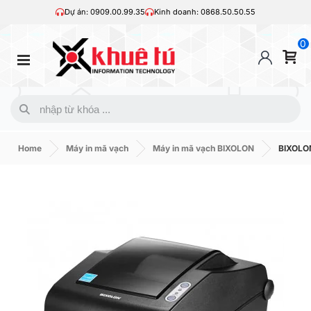
Dự án: 0909.00.99.35
Kinh doanh: 0868.50.50.55
0
Home
Máy in mã vạch
Máy in mã vạch BIXOLON
BIXOLO