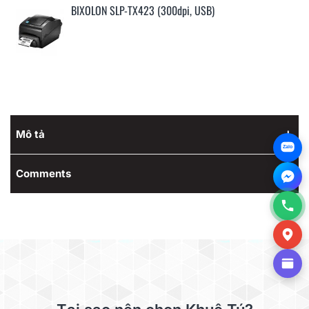
BIXOLON SLP-TX423 (300dpi, USB)
Mô tả
Zalo
Comments