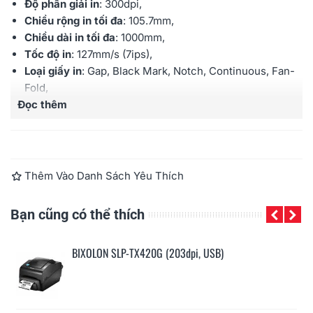
Độ phân giải in
: 300dpi,
Chiều rộng in tối đa
: 105.7mm,
Chiều dài in tối đa
: 1000mm,
Tốc độ in
: 127mm/s (7ips),
Loại giấy in
: Gap, Black Mark, Notch, Continuous, Fan-
Fold,
Đọc thêm
Chiều rộng giấy in
: 25 - 112mm,
Đường kính cuộn giấy
: tối đa 130mm,
Đường kính lõi cuộn giấy in
: 25.4 - 38.1mm,
Độ dày giấy in
: 0.06 - 0.2mm,
Loại Ribbon
: Wax, Wax/Resin, Resin, Outsite,
Thêm Vào Danh Sách Yêu Thích
Khổ Ribbon
: 33 - 110mm rộng x 300m dài,
Đường kính lõi cuộn Ribbon
: 12.5mm, 25.4mm,
Bạn cũng có thể thích
In mã vạch
: 1D & 2D
Bộ nhớ
: 64MB SD RAM, 128MB FLASH,
BIXOLON SLP-TX420G (203dpi, USB)
Kết nối
:
Tiêu chuẩn: USB + Serial + Parallel + LAN, Tùy
chọn: Bluetooth, WLAN,
Bảo hành
: 36 tháng (Adapter & cáp USB: 12 tháng),