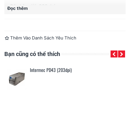
Độ phân giải: 300 dpi.
Đọc thêm
Tốc độ in tối đa: 152mm/giây.
Khổ in tối đa: 104 mm.
Tiêu chuẩn Ribbon tối đa: 110 mm x 300 m.
Bộ nhớ: 128MB Flash, 128MB RAM.
Thêm Vào Danh Sách Yêu Thích
Cổng kết nối: USB/Ethernet
Bạn cũng có thể thích
Intermec PD43 (203dpi)