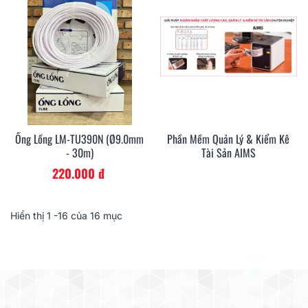
Ống Lồng LM-TU390N (Ø9.0mm
Phần Mềm Quản Lý & Kiểm Kê
- 30m)
Tài Sản AIMS
220.000 đ
Hiển thị
1
-16 của 16 mục