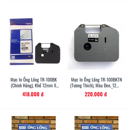
Mực In Ống Lồng TR-100BK
Mực In Ống Lồng TR-100BKTN
(chính Hãng), Khổ 12mm X
(tương Thích), Màu Đen, 12mm
100M, Màu Đen, Cho Máy In
X 100M, Cho Máy In Ống
418.000 đ
220.000 đ
Ống Brother
Brother