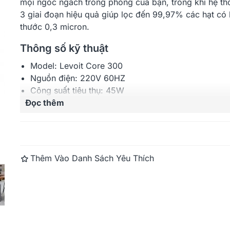
mọi ngóc ngách trong phòng của bạn, trong khi hệ th
3 giai đoạn hiệu quả giúp lọc đến 99,97% các hạt có 
thước 0,3 micron.
Thông số kỹ thuật
Model: Levoit Core 300
Nguồn điện: 220V 60HZ
Công suất tiêu thụ: 45W
Đọc thêm
Diện tích sử dụng: 20 m2
Độ ồn: 24–50dB
Kích thước máy: 22 x 22 x 36 cm
Trọng lượng máy: 3.4 kg
CADR: 141 CFM / 240 m³/h
Thêm Vào Danh Sách Yêu Thích
Bảo hành: 24 tháng