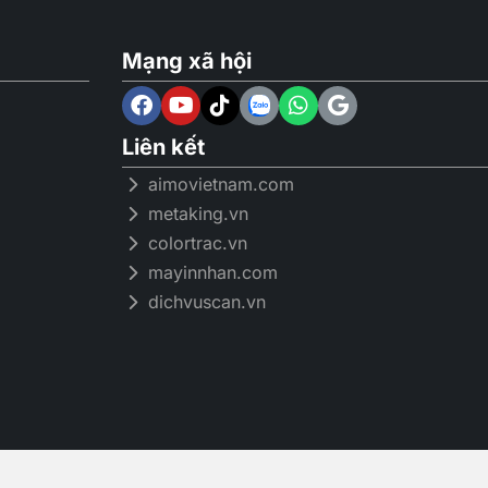
Mạng xã hội
Liên kết
aimovietnam.com
metaking.vn
trong lành chỉ
colortrac.vn
mayinnhan.com
phút
dichvuscan.vn
ạnh mẽ giúp ngăn ngừa các chất gây dị ứng trong
ự tích tụ của các mùi hôi nặng trong nhà.