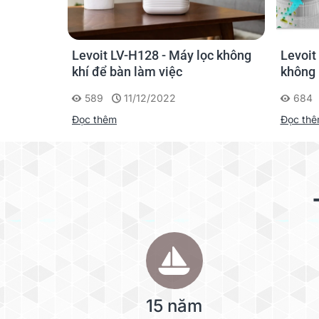
ọc không
Levoit Core P350 - Máy lọc
Levoit
không khí cho thú cưng
không 
684
11/12/2022
632
Đọc thêm
Đọc th
H
15 năm