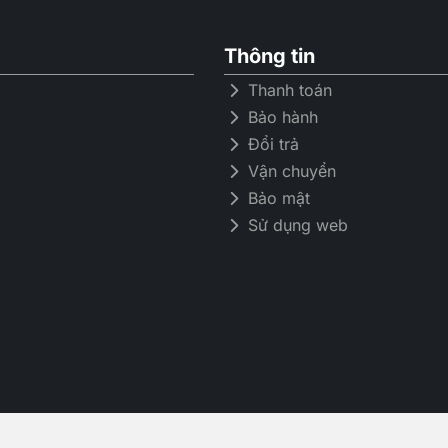
Thông tin
Thanh toán
Bảo hành
Đổi trả
Vận chuyển
Bảo mật
Không khí 
Sử dụng web
trong vài 
Lưu thông không khí 360° m
không khí sinh sôi và giảm s