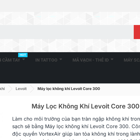
HOT
A4 CẦM TAY
IN TATTOO
MÃ VẠCH - THẺ ID
MÁY S
khí
Levoit
Máy lọc không khí Levoit Core 300
Máy Lọc Không Khí Levoit Core 300
Làm cho môi trường của bạn tràn ngập không khí tron
sạch sẽ bằng Máy lọc không khí
Levoit
Core 300
. Cô
độc quyền VortexAir giúp lan tỏa không khí trong làn