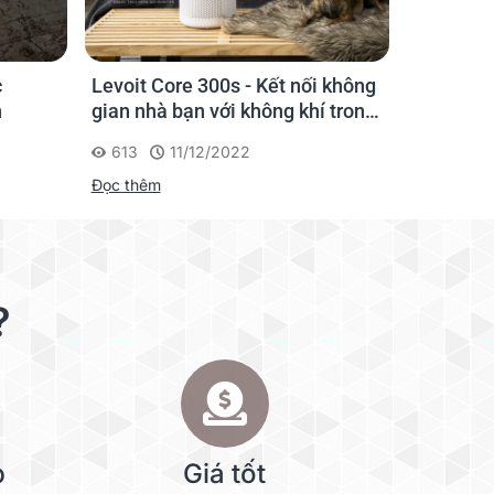
 không
Levoit Core 300 - Tận hưởng bầu
Levoit C
 trong
không khí sạch sẽ chỉ trong vài
gian qua
phút
920
07/12/2022
932
Đọc thêm
Đọc thêm
?
p
Giá tốt