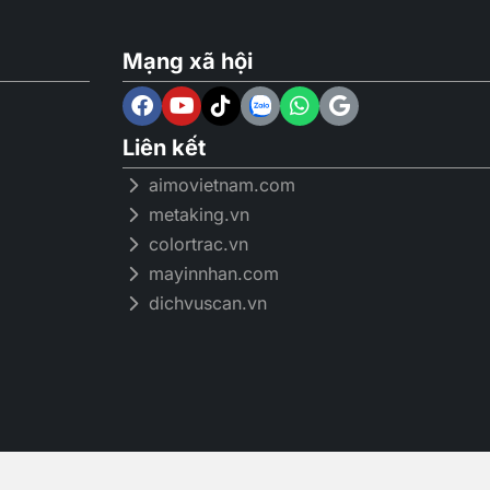
Mạng xã hội
Liên kết
c vượt trội
aimovietnam.com
metaking.vn
colortrac.vn
 H13 True HEPA, bộ lọc 3 giai đoạn của máy lọc
mayinnhan.com
, khói và ít nhất 99,97% các hạt trong không khí
dichvuscan.vn