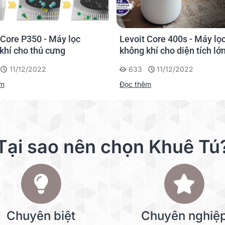
 Core 400s - Máy lọc
Levoit Core 300s - Kết nối
khí cho diện tích lớn
gian nhà bạn với không khí
lành
11/12/2022
613
11/12/2022
êm
Đọc thêm
Tại sao nên chọn Khuê Tú
Chuyên biệt
Chuyên nghiệ