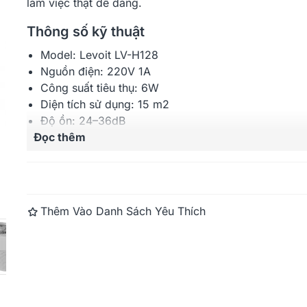
làm việc thật dễ dàng.
Thông số kỹ thuật
Model: Levoit LV-H128
Nguồn điện: 220V 1A
Công suất tiêu thụ: 6W
Diện tích sử dụng: 15 m2
Độ ồn: 24–36dB
Đọc thêm
CADR: 41 CFM
Kích thước máy: 17 x 17 x 26.5 cm
Trọng lượng máy: 1.5 kg
Bảo hành: 24 tháng
Thêm Vào Danh Sách Yêu Thích