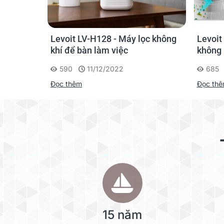
ọc không
Levoit Core P350 - Máy lọc
Levoit
không khí cho thú cưng
không 
685
11/12/2022
633
Đọc thêm
Đọc th
15 năm