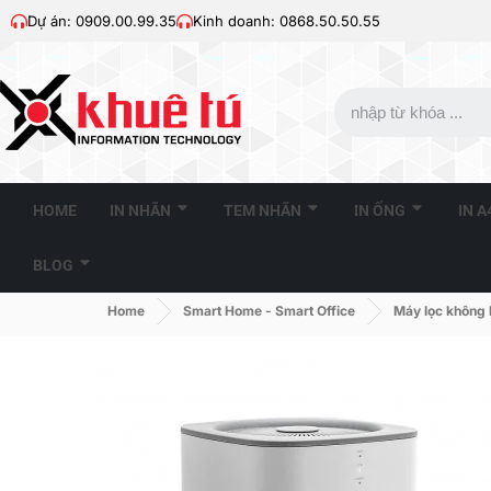
Dự án: 0909.00.99.35
Kinh doanh: 0868.50.50.55
HOME
IN NHÃN
TEM NHÃN
IN ỐNG
IN 
BLOG
Home
Smart Home - Smart Office
Máy lọc không 