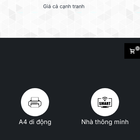
Giá cả cạnh tranh
iễm
0
Khói thông
Khói thuốc lá
thường
A4 di động
Nhà thông minh