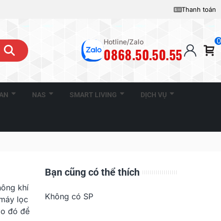
Thanh toán
0
Hotline/Zalo
0868.50.50.55
CAN
NAS
SMART LIVING
DỊCH VỤ
Bạn cũng có thể thích
hông khí
Không có SP
 máy lọc
ào đó để