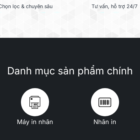
Chọn lọc & chuyên sâu
Tư vấn, hỗ trợ 24/7
ại bỏ mọi chất gây ô nh
Danh mục sản phẩm chính
Bụi mịn
Lông thú
cưng
Máy in nhãn
Nhãn in