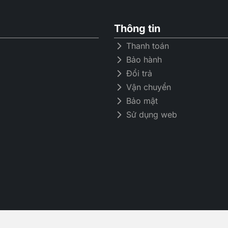
Thông tin
Thanh toán
Bảo hành
Đổi trả
Khả năng lọ
Vận chuyển
Bảo mật
Sử dụng web
Được xây dựng dựa trên Bộ lọc
không khí với khả năng lọc bụi
có kích thước 0,3 micron.