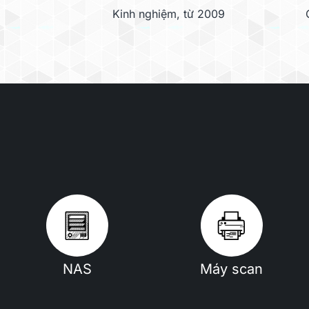
Kinh nghiệm, từ 2009
Lo
Xơ vải
Phấn hoa
NAS
Máy scan