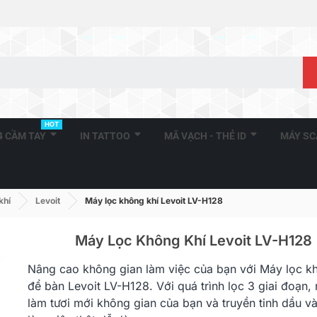
HOT
A4 CẦM TAY
IN TATTOO
MÃ VẠCH - THẺ ID
MÁY S
khí
Levoit
Máy lọc không khí Levoit LV-H128
Máy Lọc Không Khí Levoit LV-H128
Nâng cao không gian làm việc của bạn với Máy lọc k
để bàn
Levoit
LV-H128. Với quá trình lọc 3 giai đoạn,
làm tươi mới không gian của bạn và truyền tinh dầu v