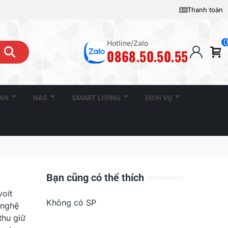
Thanh toán
0
Hotline/Zalo
0868.50.50.55
CAN
NAS
SMART LIVING
DỊCH VỤ
Bạn cũng có thể thích
voit
Không có SP
 nghệ
thu giữ