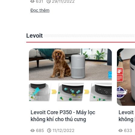
631
29/11/2022
Đọc thêm
Levoit
ọc không
Levoit Core P350 - Máy lọc
Levoit
không khí cho thú cưng
không 
685
11/12/2022
633