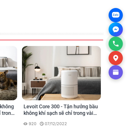
Zalo
 không
Levoit Core 300 - Tận hưởng bầu
Levoit C
 trong
không khí sạch sẽ chỉ trong vài
gian qua
phút
920
07/12/2022
932