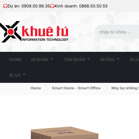
Dự án: 0909.00.99.35
Kinh doanh: 0868.50.50.55
HOME
IN NHÃN
TEM NHÃN
IN ỐNG
IN 
BLOG
Home
Smart Home - Smart Office
Máy lọc không 