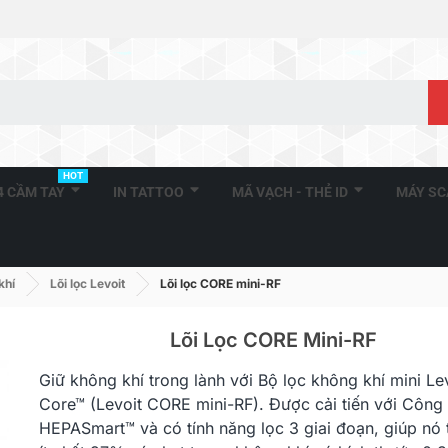
HOT
A4 CẦM TAY
IN TATTOO
MÃ VẠCH - THẺ ID
MÁY S
khí
Lõi lọc Levoit
Lõi lọc CORE mini-RF
Lõi Lọc CORE Mini-RF
Giữ không khí trong lành với Bộ lọc không khí mini
Le
Core™ (Levoit
CORE mini
-RF). Được cải tiến với Công
HEPASmart™ và có tính năng lọc 3 giai đoạn, giúp nó 