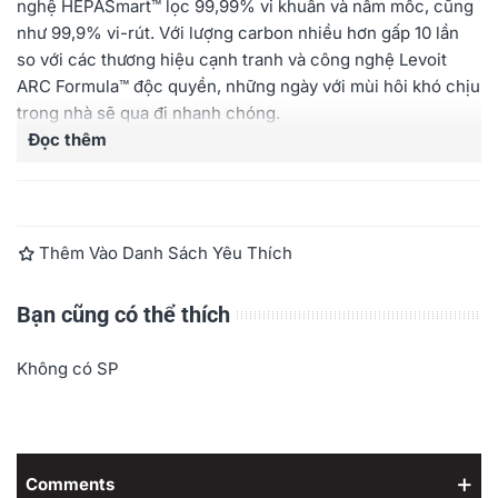
nghệ HEPASmart™ lọc 99,99% vi khuẩn và nấm mốc, cũng
như 99,9% vi-rút. Với lượng carbon nhiều hơn gấp 10 lần
so với các thương hiệu cạnh tranh và công nghệ
Levoit
ARC Formula™ độc quyền, những ngày với mùi hôi khó chịu
trong nhà sẽ qua đi nhanh chóng.
Đọc thêm
Tương thích với máy Levoit Core 400S
Thêm Vào Danh Sách Yêu Thích
Bạn cũng có thể thích
Không có SP
Comments