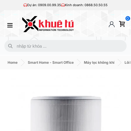
Dự án: 0909.00.99.35
Kinh doanh: 0868.50.50.55
0
Home
Smart Home - Smart Office
Máy lọc không khí
Lõi 