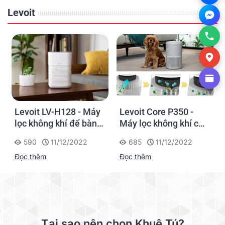
Levoit
Levoit LV-H128 - Máy
Levoit Core P350 -
lọc không khí để bàn
Máy lọc không khí cho
làm việc
thú cưng
590
11/12/2022
685
11/12/2022
Đọc thêm
Đọc thêm
Tại sao nên chọn Khuê Tú?