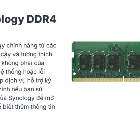
ology DDR4
y chính hãng từ các
 cậy và tương thích
ớ không phải của
ệ thống hoặc lỗi
 dịch vụ hỗ trợ kỹ
hỉnh nếu bạn sử
của Synology để mở
 biết thêm thông tin