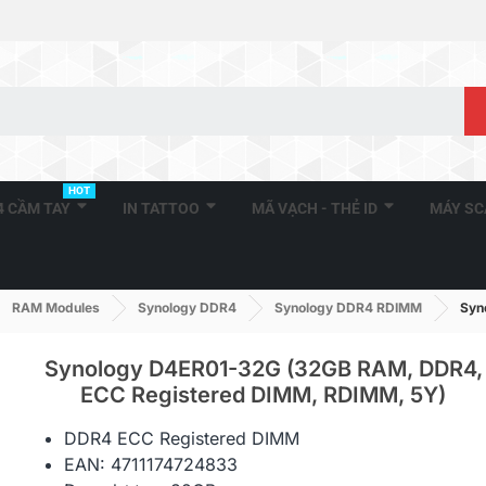
HOT
A4 CẦM TAY
IN TATTOO
MÃ VẠCH - THẺ ID
MÁY S
RAM Modules
Synology DDR4
Synology DDR4 RDIMM
Syn
Synology D4ER01-32G (32GB RAM, DDR4,
ECC Registered DIMM, RDIMM, 5Y)
Synology D4RD-2666-16G
Synology D
DDR4 ECC Registered DIMM
(16GB RAM, DDR4, ECC...
RAM, DDR4, E
EAN: 4711174724833