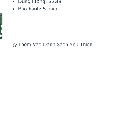
Dung lượng: 32GB
Bảo hành: 5 năm
Synology D4RD-2666-32G
Synology D
(32GB RAM, DDR4, ECC...
(32GB RAM, 
Đọc thêm
Thêm Vào Danh Sách Yêu Thích