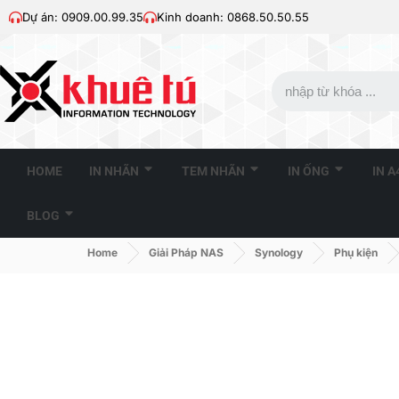
Dự án: 0909.00.99.35
Kinh doanh: 0868.50.50.55
HOME
IN NHÃN
TEM NHÃN
IN ỐNG
IN 
BLOG
Home
Giải Pháp NAS
Synology
Phụ kiện