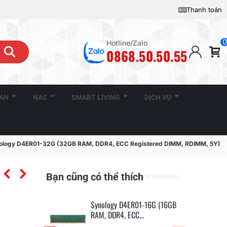
Thanh toán
0
Hotline/Zalo
0868.50.50.55
CAN
NAS
SMART LIVING
DỊCH VỤ
ology D4ER01-32G (32GB RAM, DDR4, ECC Registered DIMM, RDIMM, 5Y)
Bạn cũng có thể thích
4ER01-64G (64GB
Synology D4ER01-16G (16GB
CC...
RAM, DDR4, ECC...