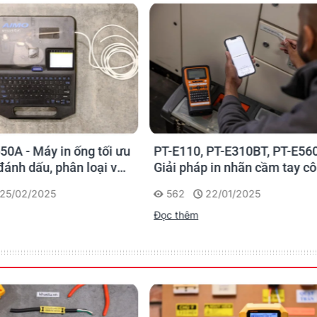
0, PT-E310BT, PT-E560BT:
Brother Ra Mắt Máy In Nh
háp in nhãn cầm tay công
Bàn Mới PT-D460BT & PT-
 của Brother
D610BT - Giải Pháp Một 
22/01/2025
1497
15/05/2023
Cho Dân Văn Phòng
êm
Đọc thêm