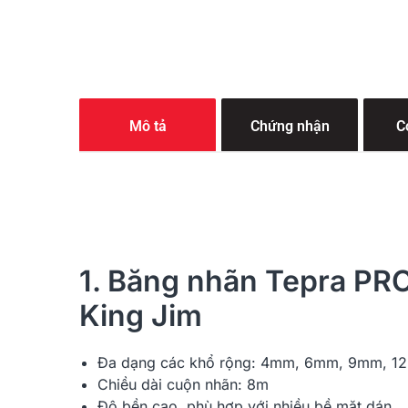
Mô tả
Chứng nhận
C
1. Băng nhãn Tepra PRO
King Jim
Đa dạng các khổ rộng: 4mm, 6mm, 9mm, 
Chiều dài cuộn nhãn: 8m
Độ bền cao, phù hợp với nhiều bề mặt dán