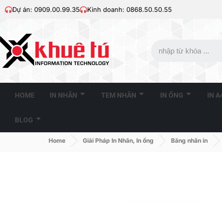
Dự án: 0909.00.99.35
Kinh doanh: 0868.50.50.55
HOME
IN NHÃN
TEM NHÃN
IN ỐNG
IN 
BLOG
Home
Giải Pháp In Nhãn, In ống
Băng nhãn in