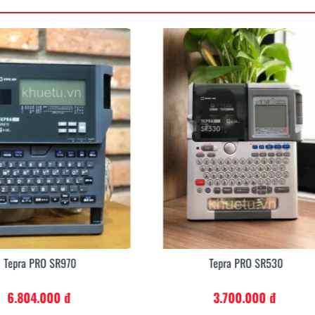
Tepra PRO SR530
Tepra PRO SR-R170V
3.700.000 đ
1.980.000 đ