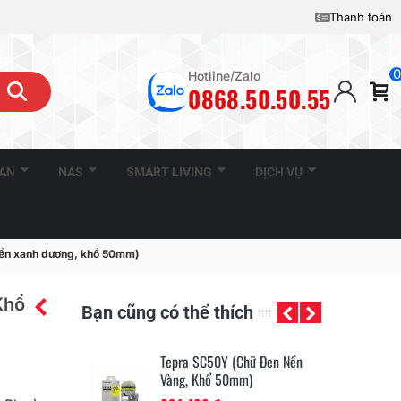
Thanh toán
0
Hotline/Zalo
0868.50.50.55
CAN
NAS
SMART LIVING
DỊCH VỤ
ền xanh dương, khổ 50mm)
Khổ
Bạn cũng có thể thích
Tepra SS50K (Chữ Đen Nền
Te
Trắng, Khổ 50mm)
Và