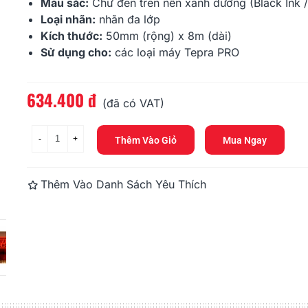
Màu sắc:
Chữ đen trên nền xanh dương (Black Ink /
Loại nhãn:
nhãn đa lớp
Kích thước:
50mm (rộng) x 8m (dài)
Sử dụng cho:
các loại máy Tepra PRO
634.400 đ
Đọc thêm
(đã có VAT)
-
+
Thêm Vào Giỏ
Mua Ngay
Thêm Vào Danh Sách Yêu Thích