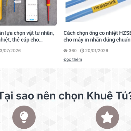
SC4Y
SC6Y
SC9Y
SC12Y
SC4G
SC6G
SC9G
SC12G
SC4B
SC6B
SC9B
SC12B
họn ống co nhiệt HZSE
So sánh Brother PT-E300V
y in nhãn đúng chuẩn
PT-E310BTVP
 đa dạng màu nền và màu ch
20/01/2026
322
15/01/2026
êm
Đọc thêm
5m
Tại sao nên chọn Khuê Tú