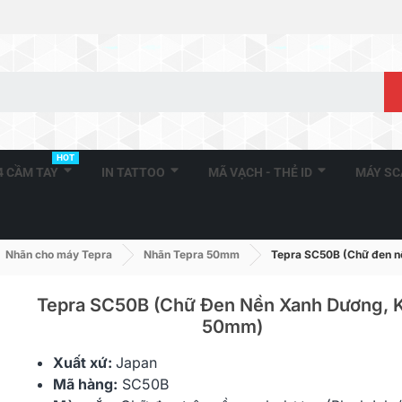
HOT
A4 CẦM TAY
IN TATTOO
MÃ VẠCH - THẺ ID
MÁY S
Nhãn cho máy Tepra
Nhãn Tepra 50mm
Tepra SC50B (Chữ đen n
Tepra SC50B (Chữ Đen Nền Xanh Dương, 
50mm)
Xuất xứ:
Japan
Mã hàng:
SC50B