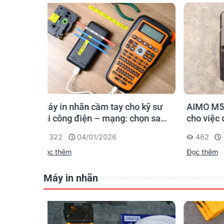
o kỹ sư
AIMO M550A - Máy in ống tối ưu
PT-E11
chọn sao
cho việc đánh dấu, phân loại và
Giải p
nhận diện cáp điện, cáp mạng
nghiệp
462
25/02/2025
562
Đọc thêm
Đọc th
Máy in nhãn