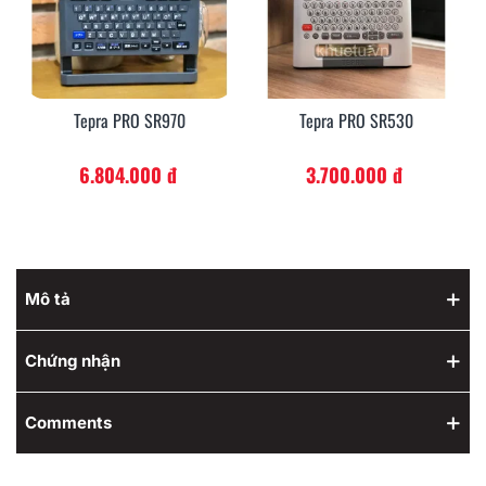
Tepra PRO SR970
Tepra PRO SR530
6.804.000 đ
3.700.000 đ
Mô tả
Chứng nhận
Comments