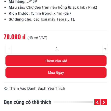
Mã hàng:
LP15P
Màu sắc:
Chữ đen trên nền hồng (Black Ink / Pink)
Kích thước:
15mm (rộng) x 4m (dài)
Sử dụng cho:
các loại máy Tepra LITE
70.000 đ
Đọc thêm
(đã có VAT)
-
+
Thêm Vào Giỏ
Mua Ngay
Thêm Vào Danh Sách Yêu Thích
Bạn cũng có thể thích