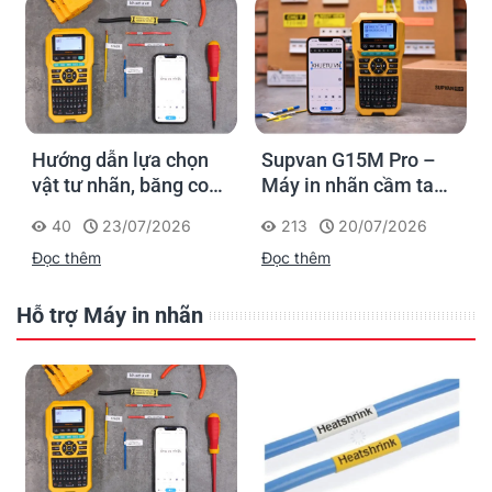
Hướng dẫn lựa chọn
Supvan G15M Pro –
vật tư nhãn, băng co
Máy in nhãn cầm tay
nhiệt, thẻ cáp cho
cho dân thi công: đánh
40
23/07/2026
213
20/07/2026
Supvan G15M Pro
dấu một lần, tra cứu
Đọc thêm
Đọc thêm
trọn đời công trình
Hỗ trợ Máy in nhãn