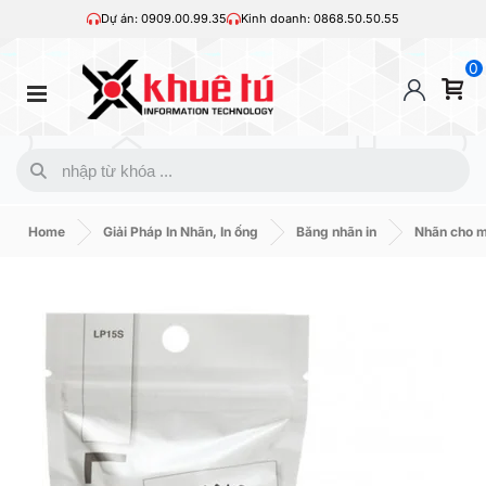
Dự án: 0909.00.99.35
Kinh doanh: 0868.50.50.55
0
Home
Giải Pháp In Nhãn, In ống
Băng nhãn in
Nhãn cho 