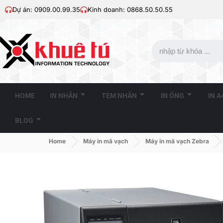
Dự án: 0909.00.99.35
Kinh doanh: 0868.50.50.55
HOME
IN NHÃN
TEM NHÃN
IN ỐNG
IN 
BLOG
Home
Máy in mã vạch
Máy in mã vạch Zebra