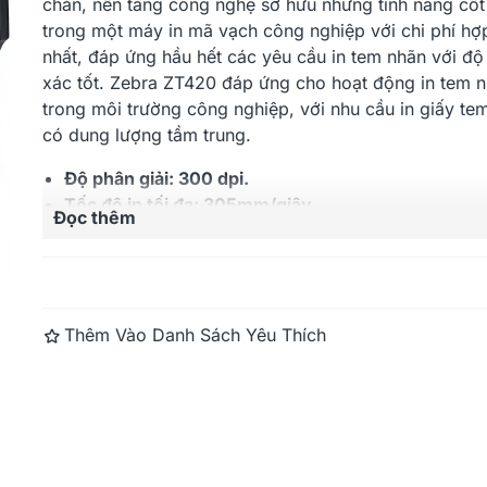
chắn, nền tảng công nghệ sở hữu những tính năng cốt 
trong một máy in mã vạch công nghiệp với chi phí hợp
nhất, đáp ứng hầu hết các yêu cầu in tem nhãn với độ
Zebra ZT230 (300dpi)
xác tốt. Zebra ZT420 đáp ứng cho hoạt động in tem 
trong môi trường công nghiệp, với nhu cầu in giấy te
có dung lượng tầm trung.
Độ phân giải: 300 dpi.
Tốc độ in tối đa: 305mm/giây.
Đọc thêm
Khổ in tối đa: 168 mm.
Tiêu chuẩn Ribbon tối đa: 178 mm x 450 m.
Bộ nhớ: 512MB Flash, 256MB SDRAM.
Cổng kết nối: RS-232, USB2.0, Ethernet 10/100 &
Bluetooth 2.0
Thêm Vào Danh Sách Yêu Thích