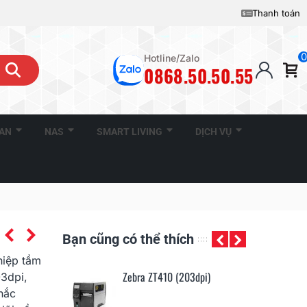
Thanh toán
0
Hotline/Zalo
0868.50.50.55
CAN
NAS
SMART LIVING
DỊCH VỤ
Bạn cũng có thể thích
hiệp tầm
Zebra ZT410 (203dpi)
Zebra ZT42
03dpi,
hắc