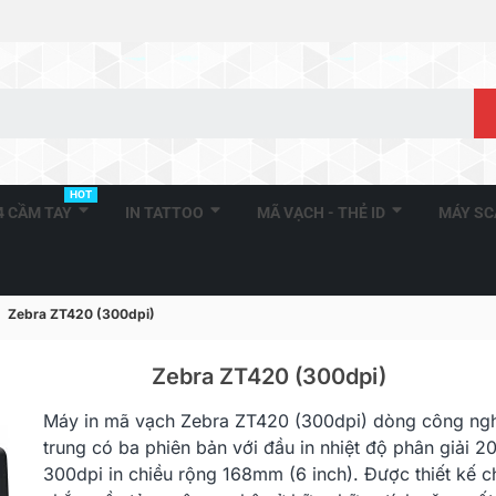
HOT
A4 CẦM TAY
IN TATTOO
MÃ VẠCH - THẺ ID
MÁY S
Zebra ZT420 (300dpi)
Zebra ZT420 (300dpi)
Máy in mã vạch Zebra ZT420 (300dpi) dòng công ng
Zebra ZT230 (203dpi)
trung có ba phiên bản với đầu in nhiệt độ phân giải 2
300dpi in chiều rộng 168mm (6 inch). Được thiết kế c