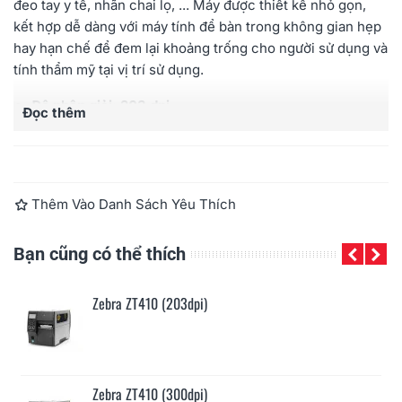
đeo tay y tế, nhãn chai lọ, ... Máy được thiết kế nhỏ gọn,
kết hợp dễ dàng với máy tính để bàn trong không gian hẹp
hay hạn chế để đem lại khoảng trống cho người sử dụng và
tính thẩm mỹ tại vị trí sử dụng.
Độ phân giải: 203 dpi.
Đọc thêm
Tốc độ in tối đa: 152mm/giây.
Khổ in tối đa: 56 mm.
Bộ nhớ: 512MB Flash, 256MB SDRAM.
Cổng kết nối:
USB + Bluetooth interface.
Thêm Vào Danh Sách Yêu Thích
Bạn cũng có thể thích
Zebra ZT410 (203dpi)
Zebra ZT410 (300dpi)