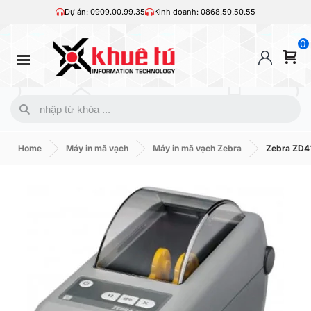
Dự án: 0909.00.99.35
Kinh doanh: 0868.50.50.55
0
Home
Máy in mã vạch
Máy in mã vạch Zebra
Zebra ZD4