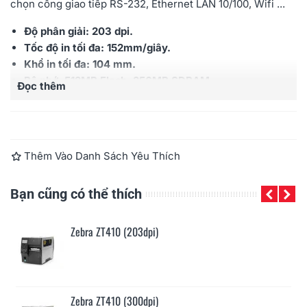
chọn cổng giao tiếp RS-232, Ethernet LAN 10/100, Wifi ...
Độ phân giải: 203 dpi.
Tốc độ in tối đa: 152mm/giây.
Khổ in tối đa: 104 mm.
Bộ nhớ: 512MB Flash, 256MB SDRAM.
Đọc thêm
Tiêu chuẩn Ribbon: 110mm x 300m
Cổng kết nối: USB2.0, USB Host.
Thêm Vào Danh Sách Yêu Thích
Bạn cũng có thể thích
Zebra ZT410 (203dpi)
Zebra ZT410 (300dpi)