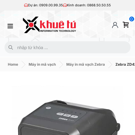
Dự án: 0909.00.99.35
Kinh doanh: 0868.50.50.55
0
Home
Máy in mã vạch
Máy in mã vạch Zebra
Zebra ZD4