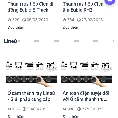
Thanh ray tiếp điện di
Thanh ray tiếp điện
động Eubiq E-Track
âm Eubiq RH2
829
05/03/2023
764
27/02/2023
Đọc thêm
Đọc thêm
Line8
Ổ cắm thanh ray Line8
An toàn điện tuyệt đối
- Giải pháp cung cấp
với Ổ cắm thanh trượt
nguồn điện linh hoạt
thương hiệu Line8 từ
1155
30/08/2023
988
22/08/2023
và an toàn cho Gia
Singapore
Đọc thêm
Đọc thêm
đình & Văn phòng