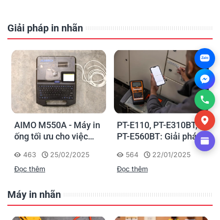
Giải pháp in nhãn
Zalo
AIMO M550A - Máy in
PT-E110, PT-E310BT,
ống tối ưu cho việc
PT-E560BT: Giải pháp
đánh dấu, phân loại và
in nhãn cầm tay công
463
25/02/2025
564
22/01/2025
nhận diện cáp điện,
nghiệp của Brother
Đọc thêm
Đọc thêm
cáp mạng
Máy in nhãn