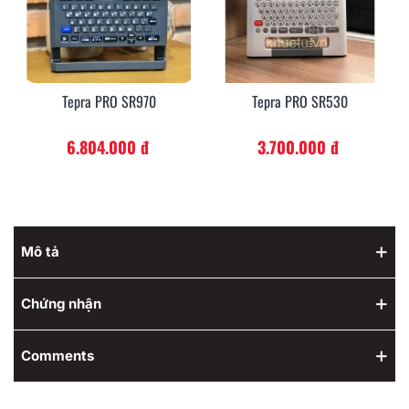
Tepra PRO SR970
Tepra PRO SR530
6.804.000 đ
3.700.000 đ
Mô tả
Chứng nhận
Comments