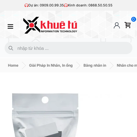
Dự án: 0909.00.99.35
Kinh doanh: 0868.50.50.55
0
Home
Giải Pháp In Nhãn, In ống
Băng nhãn in
Nhãn cho 