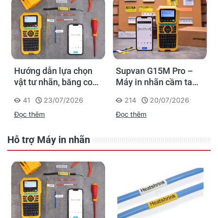
Hướng dẫn lựa chọn
Supvan G15M Pro –
vật tư nhãn, băng co
Máy in nhãn cầm tay
nhiệt, thẻ cáp cho
cho dân thi công: đánh
41
23/07/2026
214
20/07/2026
Supvan G15M Pro
dấu một lần, tra cứu
Đọc thêm
Đọc thêm
trọn đời công trình
Hỗ trợ Máy in nhãn