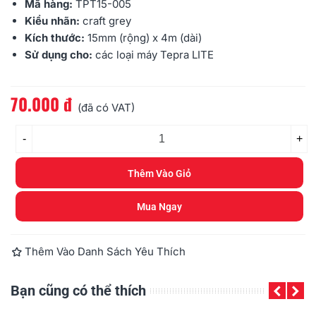
Mã hàng:
TPT15-005
Kiểu nhãn:
craft grey
Kích thước:
15mm (rộng) x 4m (dài)
Sử dụng cho:
các loại máy Tepra LITE
70.000 đ
Đọc thêm
(đã có VAT)
-
+
Thêm Vào Giỏ
Mua Ngay
Thêm Vào Danh Sách Yêu Thích
Bạn cũng có thể thích