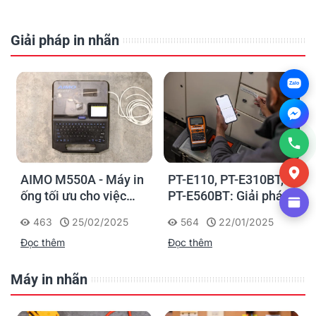
Giải pháp in nhãn
Zalo
AIMO M550A - Máy in
PT-E110, PT-E310BT,
ống tối ưu cho việc
PT-E560BT: Giải pháp
đánh dấu, phân loại và
in nhãn cầm tay công
463
25/02/2025
564
22/01/2025
nhận diện cáp điện,
nghiệp của Brother
Đọc thêm
Đọc thêm
cáp mạng
Máy in nhãn