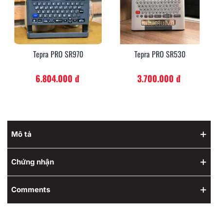
Tepra PRO SR970
Tepra PRO SR530
6.804.000 đ
3.700.000 đ
Mô tả
Chứng nhận
Comments