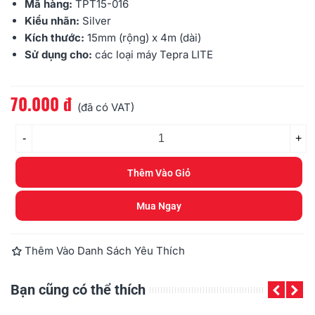
Mã hàng:
TPT15-016
Kiểu nhãn:
Silver
Kích thước:
15mm (rộng) x 4m (dài)
Sử dụng cho:
các loại máy Tepra LITE
70.000 đ
Đọc thêm
(đã có VAT)
-
+
Thêm Vào Giỏ
Mua Ngay
Thêm Vào Danh Sách Yêu Thích
Bạn cũng có thể thích