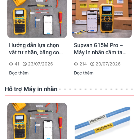
Hướng dẫn lựa chọn
Supvan G15M Pro –
vật tư nhãn, băng co
Máy in nhãn cầm tay
nhiệt, thẻ cáp cho
cho dân thi công: đánh
41
23/07/2026
214
20/07/2026
Supvan G15M Pro
dấu một lần, tra cứu
Đọc thêm
Đọc thêm
trọn đời công trình
Hỗ trợ Máy in nhãn