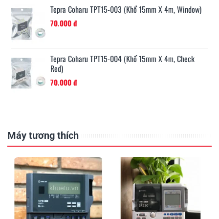
w)
Tepra Coharu TPT15-005 (khổ 15mm X 4m, Craft
Grey)
70.000 đ
Tepra Coharu TPT15-006 (khổ 15mm X 4m, White)
70.000 đ
Máy tương thích