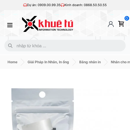
Dự án: 0909.00.99.35
Kinh doanh: 0868.50.50.55
0
Home
Giải Pháp In Nhãn, In ống
Băng nhãn in
Nhãn cho 