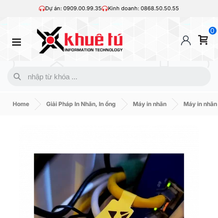
Dự án: 0909.00.99.35
Kinh doanh: 0868.50.50.55
0
Home
Giải Pháp In Nhãn, In ống
Máy in nhãn
Máy in nhã