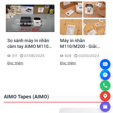
So sánh máy in nhãn
Máy in nhãn
cầm tay AIMO M110
M110/M200 - Giải
và M200 – Nên chọn
pháp in nhãn toàn
311
07/06/2025
928
03/03/2023
mẫu nào?
diện cho đa ngành
Đọc thêm
Đọc thêm
nghề
Zalo
AIMO Tapes (AIMO)