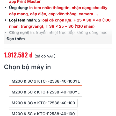
app Print Master
Ứng dụng:
In tem nhãn thông tin, nhận dạng cho dây
cáp mạng, cáp điện, cáp viễn thông, camera ...
Loại tem nhãn: 2
loại để chọn lựa: F 25 x 38 * 40 (100
nhãn, trắng/vàng); T 38 x 25 * 30 (130 nhãn)
Công nghệ in
: truyền nhiệt trực tiếp, không dùng mực
Đọc thêm
Độ phân giải
: 203dpi
Tốc độ in
:
35-50 mm/s
Chiều rộng nhãn
:
20 - 75
mm
1.912.582 đ
(đã có VAT)
Kết nối
: Bluetooth 4.0; Micro USB
In mã vạch
: hỗ trợ in 01 mã vạch 1D/QR code
Chọn bộ máy in
Hệ điều hành hỗ trợ
: Android/iOS (app Print Master);
Windows 7, 8, 10 (in qua phần mềm)
M200 & 3C x KTC-F2538-40-100YL
Dung lượng pin
: 2200 mAh
Trọng lượng máy
: 400g
M200 & 5C x KTC-F2538-40-100YL
Kích thước máy
:
120mm * 117mm * 60mm
Nguồn điện
:
Micro USB/Lithium battery
M200 & 3C x KTC-F2538-40-100
Bảo hành
: 12 tháng
M200 & 5C x KTC-F2538-40-100