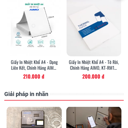
Giấy In Nhiệt Khổ A4 - Dạng
Giấy In Nhiệt Khổ A4 - Tờ Rời,
Liên Kết, Chính Hãng AIMO,
Chính Hãng AIMO, KT-RM10-
KT-ZD1-RMSG10-A4M8
A4
210.000 đ
200.000 đ
Giải pháp in nhãn