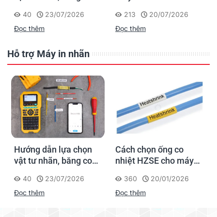
nhiệt, thẻ cáp cho
cho dân thi công: đánh
40
23/07/2026
213
20/07/2026
Supvan G15M Pro
dấu một lần, tra cứu
Đọc thêm
Đọc thêm
trọn đời công trình
Hỗ trợ Máy in nhãn
Hướng dẫn lựa chọn
Cách chọn ống co
vật tư nhãn, băng co
nhiệt HZSE cho máy in
nhiệt, thẻ cáp cho
nhãn đúng chuẩn
40
23/07/2026
360
20/01/2026
Supvan G15M Pro
Đọc thêm
Đọc thêm