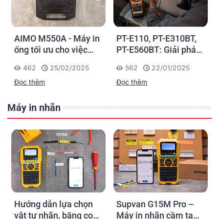
AIMO M550A - Máy in
PT-E110, PT-E310BT,
ống tối ưu cho việc
PT-E560BT: Giải pháp
đánh dấu, phân loại và
in nhãn cầm tay công
462
25/02/2025
562
22/01/2025
nhận diện cáp điện,
nghiệp của Brother
Đọc thêm
Đọc thêm
cáp mạng
Máy in nhãn
Hướng dẫn lựa chọn
Supvan G15M Pro –
vật tư nhãn, băng co
Máy in nhãn cầm tay