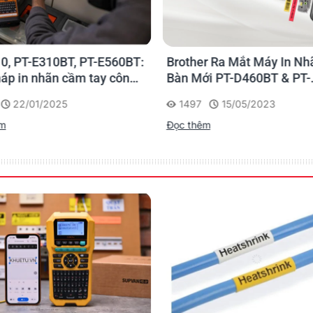
0, PT-E310BT, PT-E560BT:
Brother Ra Mắt Máy In Nh
háp in nhãn cầm tay công
Bàn Mới PT-D460BT & PT-
 của Brother
D610BT - Giải Pháp Một 
22/01/2025
1497
15/05/2023
Cho Dân Văn Phòng
êm
Đọc thêm