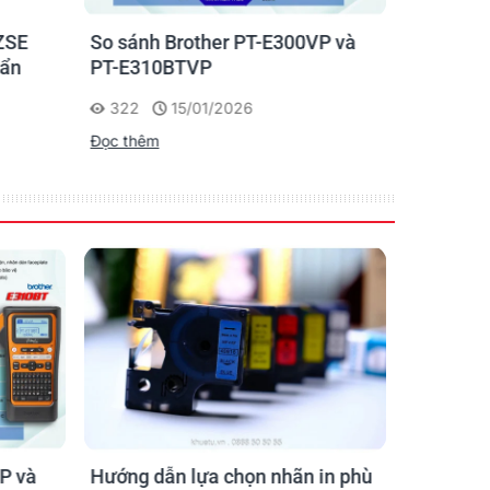
ZSE
So sánh Brother PT-E300VP và
Máy in n
uẩn
PT-E310BTVP
E310BTVP
chuyên g
322
15/01/2026
227
Đọc thêm
Đọc thêm
P và
Hướng dẫn lựa chọn nhãn in phù
Hướng D