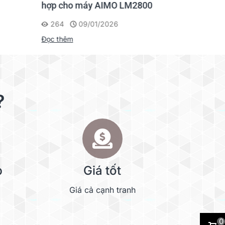
hợp cho máy AIMO LM2800
Nhãn AI
264
09/01/2026
201
Đọc thêm
Đọc thêm
?
p
Giá tốt
Giá cả cạnh tranh
0