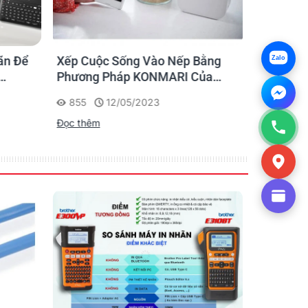
ãn Để
Xếp Cuộc Sống Vào Nếp Bằng
Ứng dụng
Zalo
Phương Pháp KONMARI Của
nhãn cho
Chạm
Người Nhật
855
12/05/2023
1175
Đọc thêm
Đọc thêm