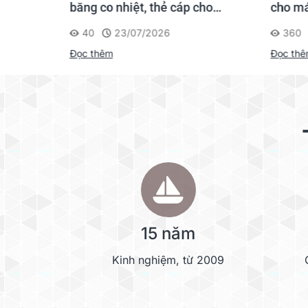
gười mới
băng co nhiệt, thẻ cáp cho
cho má
Supvan G15M Pro
40
23/07/2026
360
Đọc thêm
Đọc th
15 năm
Kinh nghiệm, từ 2009