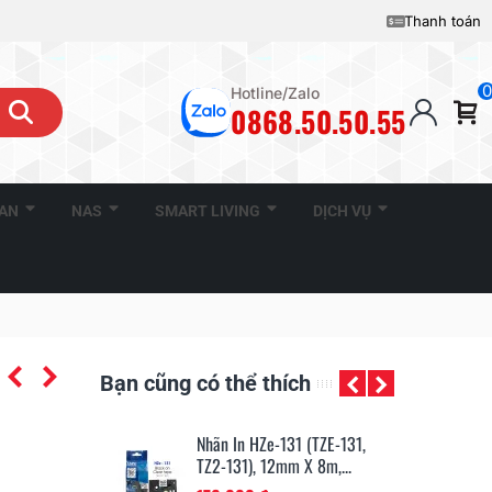
Thanh toán
0
Hotline/Zalo
0868.50.50.55
CAN
NAS
SMART LIVING
DỊCH VỤ
Bạn cũng có thể thích
131 (TZE-131,
Nhãn In HZe-221 (TZe-221,
Nh
mm X 8m,...
TZ2-221), 9mm X 8m,...
TZ