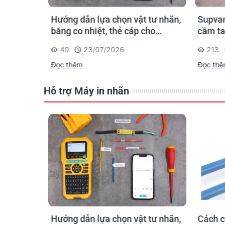
n ống
Hướng dẫn lựa chọn vật tư nhãn,
Supvan
 công: in
băng co nhiệt, thẻ cáp cho
cầm ta
trường
Supvan G15M Pro
dấu một
40
23/07/2026
213
công t
Đọc thêm
Đọc th
Hỗ trợ Máy in nhãn
hãn
Hướng dẫn lựa chọn vật tư nhãn,
Cách c