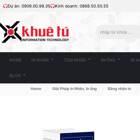
Dự án: 0909.00.99.35
Kinh doanh: 0868.50.50.55
HOME
IN NHÃN
TEM NHÃN
IN ỐNG
IN 
BLOG
Home
Giải Pháp In Nhãn, In ống
Băng nhãn in