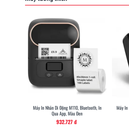
etooth, In
Máy In Nhãn Di Động M110, Bluetooth, In
Máy In
Qua App, Màu Đen
932.727 đ