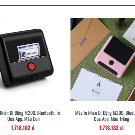
 Nhãn Di Động M200, Bluetooth, In
Máy In Nhãn Di Động M200, Blueto
Qua App, Màu Đen
Qua App, Màu Trắng
1.718.182 đ
1.718.182 đ