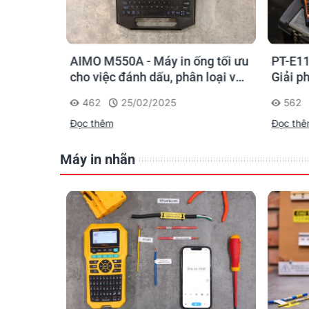
o kỹ sư
AIMO M550A - Máy in ống tối ưu
PT-E11
chọn sao
cho việc đánh dấu, phân loại và
Giải p
nhận diện cáp điện, cáp mạng
nghiệp
462
25/02/2025
562
Đọc thêm
Đọc th
Máy in nhãn