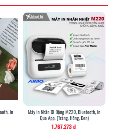
oth, In
Máy In Nhãn Di Động M220, Bluetooth, In
Bộ Máy In
Qua App, (Trắng, Hồng, Đen)
1.767.273 đ