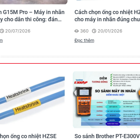
 G15M Pro – Máy in nhãn
Cách chọn ống co nhiệt H
y cho dân thi công: đánh
cho máy in nhãn đúng ch
 lần, tra cứu trọn đời
20/07/2026
360
20/01/2026
rình
êm
Đọc thêm
họn ống co nhiệt HZSE
So sánh Brother PT-E300V