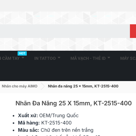
HOT
A4 CẦM TAY
IN TATTOO
MÃ VẠCH - THẺ ID
MÁY S
Nhãn cho máy AIMO
Nhãn đa năng 25 x 15mm, KT-2515-400
Nhãn Đa Năng 25 X 15mm, KT-2515-400
Xuất xứ:
OEM/Trung Quốc
Nhãn In HZe-111 (TZe-111,
Nhãn In HZe-
Mã hàng:
KT-2515-400
TZ2-111), 6mm X 8m,...
TZ2-131), 12
Màu sắc:
Chữ đen trên nền trắng