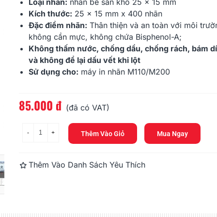
165.000 đ
176.000 đ
Loại nhãn:
nhãn bế sẵn khổ 25 x 15 mm
Kích thước:
25 x 15 mm x 400 nhãn
Đặc điểm nhãn:
Thân thiện và an toàn với môi trườ
Nhãn In HZe-121 (TZe-121,
Nhãn In HZe-
TZ2-121), 9mm X 8m,...
TZ2-211), 6m
không cần mực, không chứa Bisphenol-A;
Không thấm nước, chống dầu, chống rách, bám dí
165.000 đ
165.000 đ
và không để lại dấu vết khi lột
Sử dụng cho:
máy in nhãn
M110
/
M200
85.000 đ
Đọc thêm
(đã có VAT)
-
+
Thêm Vào Giỏ
Mua Ngay
Thêm Vào Danh Sách Yêu Thích