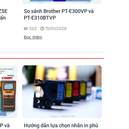
ZSE
So sánh Brother PT-E300VP và
Máy in n
uẩn
PT-E310BTVP
E310BTVP
chuyên g
322
15/01/2026
227
Đọc thêm
Đọc thêm
P và
Hướng dẫn lựa chọn nhãn in phù
Hướng D