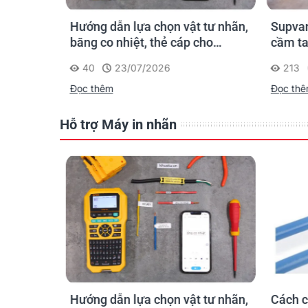
n ống
Hướng dẫn lựa chọn vật tư nhãn,
Supvan
 công: in
băng co nhiệt, thẻ cáp cho
cầm ta
trường
Supvan G15M Pro
dấu một
40
23/07/2026
213
công t
Đọc thêm
Đọc th
Hỗ trợ Máy in nhãn
hãn
Hướng dẫn lựa chọn vật tư nhãn,
Cách c