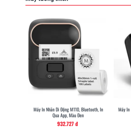
etooth, In
Máy In Nhãn Di Động M110, Bluetooth, In
Máy In
Qua App, Màu Đen
932.727 đ