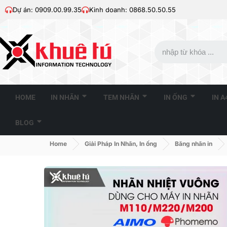
Dự án: 0909.00.99.35
Kinh doanh: 0868.50.50.55
HOME
IN NHÃN
TEM NHÃN
IN ỐNG
IN 
BLOG
Home
Giải Pháp In Nhãn, In ống
Băng nhãn in