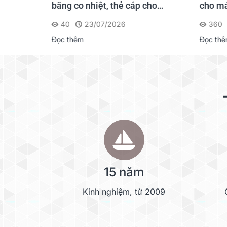
gười mới
băng co nhiệt, thẻ cáp cho
cho má
Supvan G15M Pro
40
23/07/2026
360
Đọc thêm
Đọc th
15 năm
Kinh nghiệm, từ 2009