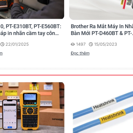
0, PT-E310BT, PT-E560BT:
Brother Ra Mắt Máy In Nh
háp in nhãn cầm tay công
Bàn Mới PT-D460BT & PT-
 của Brother
D610BT - Giải Pháp Một 
22/01/2025
1497
15/05/2023
Cho Dân Văn Phòng
êm
Đọc thêm