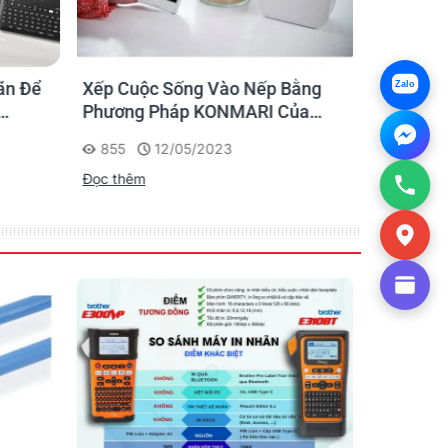
ãn Để
Xếp Cuộc Sống Vào Nếp Bằng
Ứng dụng
Zalo
Phương Pháp KONMARI Của
nhãn cho
Chạm
Người Nhật
855
12/05/2023
1175
Đọc thêm
Đọc thêm