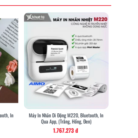
oth, In
Máy In Nhãn Di Động M220, Bluetooth, In
Bộ Máy In
Qua App, (Trắng, Hồng, Đen)
1.767.273 đ