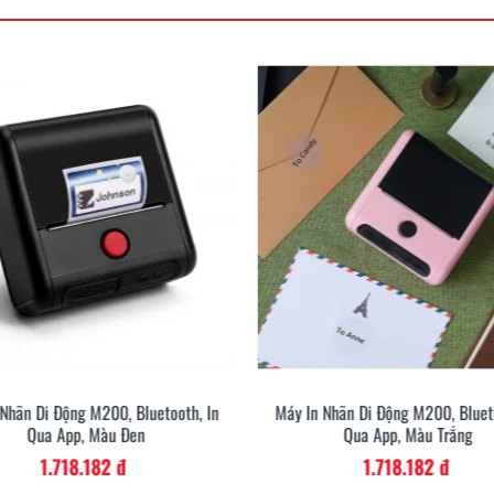
 Nhãn Di Động M200, Bluetooth, In
Máy In Nhãn Di Động M200, Blueto
Qua App, Màu Đen
Qua App, Màu Trắng
1.718.182 đ
1.718.182 đ