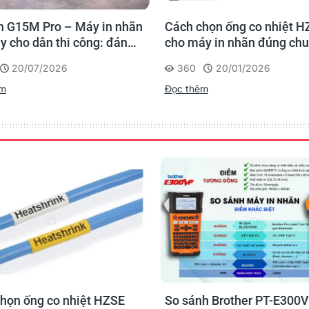
 G15M Pro – Máy in nhãn
Cách chọn ống co nhiệt H
y cho dân thi công: đánh
cho máy in nhãn đúng ch
 lần, tra cứu trọn đời
20/07/2026
360
20/01/2026
rình
êm
Đọc thêm
họn ống co nhiệt HZSE
So sánh Brother PT-E300V