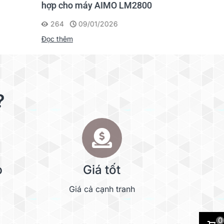
hợp cho máy AIMO LM2800
Nhãn AI
264
09/01/2026
201
Đọc thêm
Đọc thêm
?
p
Giá tốt
Giá cả cạnh tranh
0