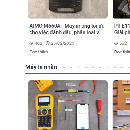
o kỹ sư
AIMO M550A - Máy in ống tối ưu
PT-E11
chọn sao
cho việc đánh dấu, phân loại và
Giải p
nhận diện cáp điện, cáp mạng
nghiệp
462
25/02/2025
562
Đọc thêm
Đọc th
Máy in nhãn