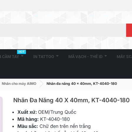
HOT
A4 CẦM TAY
IN TATTOO
MÃ VẠCH - THẺ ID
MÁY S
Nhãn cho máy AIMO
Nhãn đa năng 40 x 40mm, KT-4040-180
Nhãn Đa Năng 40 X 40mm, KT-4040-180
Xuất xứ:
OEM/Trung Quốc
Nhãn In HZe-111 (TZe-111,
Nhãn In HZe-
Mã hàng:
KT-4040-180
TZ2-111), 6mm X 8m,...
TZ2-131), 12
Màu sắc:
Chữ đen trên nền trắng