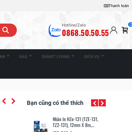
Thanh toán
0
Hotline/Zalo
0868.50.50.55
CAN
NAS
SMART LIVING
DỊCH VỤ
Bạn cũng có thể thích
131 (TZE-131,
Nhãn In HZe-221 (TZe-221,
Nh
mm X 8m,...
TZ2-221), 9mm X 8m,...
TZ