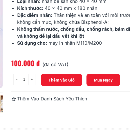
165.000 đ
176.000 đ
Loại nhãn:
nhãn bế sẵn khổ 40 x 40 mm
Kích thước:
40 x 40 mm x 180 nhãn
Đặc điểm nhãn:
Thân thiện và an toàn với môi trườ
Nhãn In HZe-121 (TZe-121,
Nhãn In HZe-
TZ2-121), 9mm X 8m,...
TZ2-211), 6m
không cần mực, không chứa Bisphenol-A;
Không thấm nước, chống dầu, chống rách, bám dí
165.000 đ
165.000 đ
và không để lại dấu vết khi lột
Sử dụng cho:
máy in nhãn
M110
/
M200
100.000 đ
Đọc thêm
(đã có VAT)
-
+
Thêm Vào Giỏ
Mua Ngay
Thêm Vào Danh Sách Yêu Thích