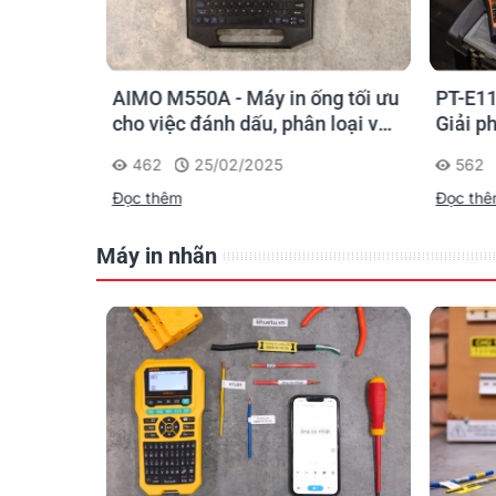
o kỹ sư
AIMO M550A - Máy in ống tối ưu
PT-E11
chọn sao
cho việc đánh dấu, phân loại và
Giải p
nhận diện cáp điện, cáp mạng
nghiệp
462
25/02/2025
562
Đọc thêm
Đọc th
Máy in nhãn