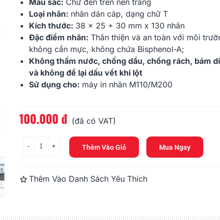
165.000 đ
176.000 đ
Màu sắc:
Chữ đen trên nền trắng
Loại nhãn:
nhãn dán cáp, dạng chữ T
Kích thước:
38 x 25 + 30 mm x 130 nhãn
Nhãn In HZe-121 (TZe-121,
Nhãn In HZe-
TZ2-121), 9mm X 8m,...
TZ2-211), 6m
Đặc điểm nhãn:
Thân thiện và an toàn với môi trườ
không cần mực, không chứa Bisphenol-A;
165.000 đ
165.000 đ
Không thấm nước, chống dầu, chống rách, bám dí
và không để lại dấu vết khi lột
Sử dụng cho:
máy in nhãn
M110
/
M200
100.000 đ
Đọc thêm
(đã có VAT)
-
+
Thêm Vào Giỏ
Mua Ngay
Thêm Vào Danh Sách Yêu Thích