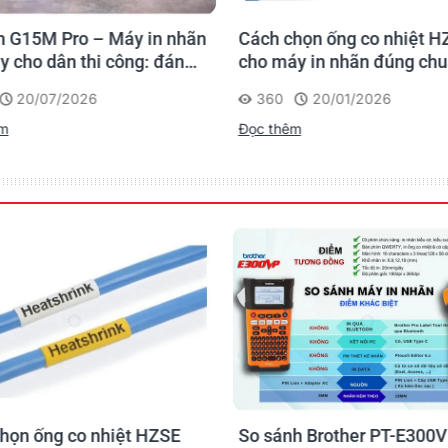
 G15M Pro – Máy in nhãn
Cách chọn ống co nhiệt H
y cho dân thi công: đánh
cho máy in nhãn đúng ch
 lần, tra cứu trọn đời
20/07/2026
360
20/01/2026
rình
êm
Đọc thêm
họn ống co nhiệt HZSE
So sánh Brother PT-E300V