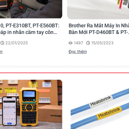
0, PT-E310BT, PT-E560BT:
Brother Ra Mắt Máy In Nh
háp in nhãn cầm tay công
Bàn Mới PT-D460BT & PT-
 của Brother
D610BT - Giải Pháp Một 
22/01/2025
1497
15/05/2023
Cho Dân Văn Phòng
êm
Đọc thêm