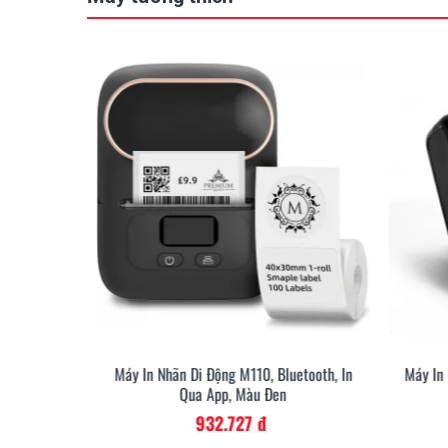
etooth, In
Máy In Nhãn Di Động M110, Bluetooth, In
Máy In
Qua App, Màu Đen
932.727 đ