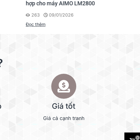
hợp cho máy AIMO LM2800
Nhãn AI
263
09/01/2026
201
Đọc thêm
Đọc thêm
?
p
Giá tốt
Giá cả cạnh tranh
0