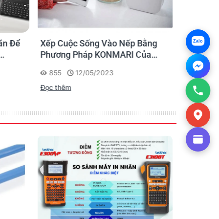
ãn Để
Xếp Cuộc Sống Vào Nếp Bằng
Ứng dụng
Zalo
Phương Pháp KONMARI Của
nhãn cho
Chạm
Người Nhật
855
12/05/2023
1175
Đọc thêm
Đọc thêm