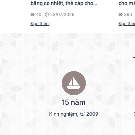
gười mới
băng co nhiệt, thẻ cáp cho
cho má
Supvan G15M Pro
40
23/07/2026
360
Đọc thêm
Đọc th
15 năm
Kinh nghiệm, từ 2009