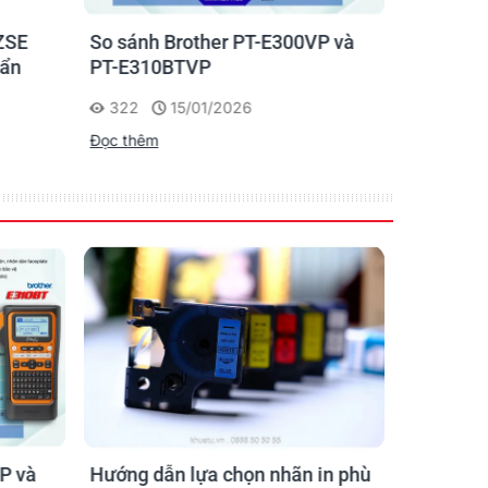
ZSE
So sánh Brother PT-E300VP và
Máy in n
uẩn
PT-E310BTVP
E310BTVP
chuyên g
322
15/01/2026
227
Đọc thêm
Đọc thêm
P và
Hướng dẫn lựa chọn nhãn in phù
Hướng D