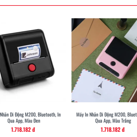
 Nhãn Di Động M200, Bluetooth, In
Máy In Nhãn Di Động M200, Blueto
Qua App, Màu Đen
Qua App, Màu Trắng
1.718.182 đ
1.718.182 đ