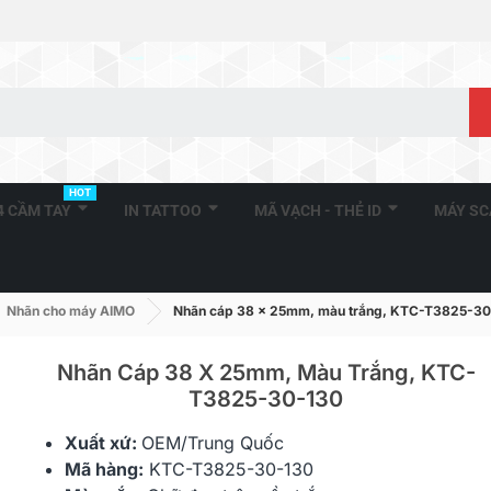
HOT
A4 CẦM TAY
IN TATTOO
MÃ VẠCH - THẺ ID
MÁY S
Nhãn cho máy AIMO
Nhãn cáp 38 x 25mm, màu trắng, KTC-T3825-3
Nhãn Cáp 38 X 25mm, Màu Trắng, KTC-
T3825-30-130
Nhãn In HZe-111 (TZe-111,
Nhãn In HZe-
Xuất xứ:
OEM/Trung Quốc
TZ2-111), 6mm X 8m,...
TZ2-131), 12
Mã hàng:
KTC-T3825-30-130