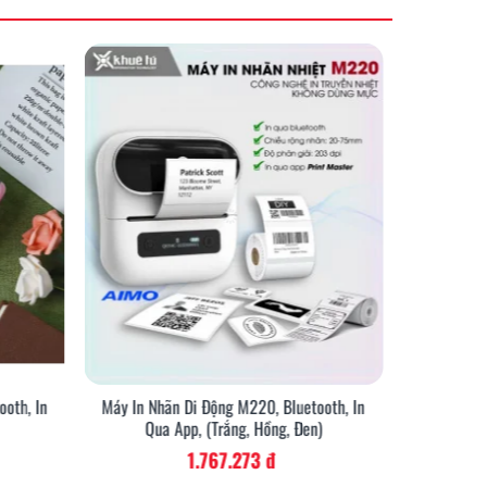
oth, In
Máy In Nhãn Di Động M220, Bluetooth, In
Bộ Máy In
Qua App, (Trắng, Hồng, Đen)
1.767.273 đ