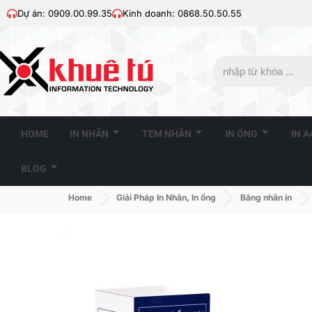
Dự án: 0909.00.99.35
Kinh doanh: 0868.50.50.55
HOME
IN NHÃN
TEM NHÃN
IN ỐNG
IN 
BLOG
Home
Giải Pháp In Nhãn, In ống
Băng nhãn in