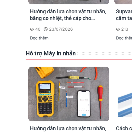
n ống
Hướng dẫn lựa chọn vật tư nhãn,
Supvan
 công: in
băng co nhiệt, thẻ cáp cho
cầm ta
trường
Supvan G15M Pro
dấu một
40
23/07/2026
213
công t
Đọc thêm
Đọc th
Hỗ trợ Máy in nhãn
hãn
Hướng dẫn lựa chọn vật tư nhãn,
Cách c