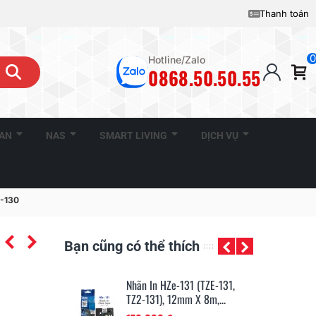
Thanh toán
0
Hotline/Zalo
0868.50.50.55
CAN
NAS
SMART LIVING
DỊCH VỤ
0-130
Bạn cũng có thể thích
131 (TZE-131,
Nhãn In HZe-221 (TZe-221,
Nh
mm X 8m,...
TZ2-221), 9mm X 8m,...
TZ