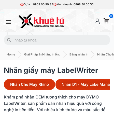
Dự án: 0909.00.99.35
Kinh doanh: 0868.50.50.55
0
Home
Giải Pháp In Nhãn, In ống
Băng nhãn in
Nhãn Cho 
Nhãn giấy máy LabelWriter
Nhãn Cho Máy Rhino
Nhãn D1 - Máy LabelManage
Khám phá nhãn OEM tương thích cho máy DYMO
LabelWriter, sản phẩm dán nhãn hiệu quả với công
nghệ in tiên tiến. Với nhiều kích thước và màu sắc để