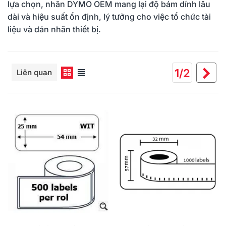
lựa chọn, nhãn DYMO OEM mang lại độ bám dính lâu
dài và hiệu suất ổn định, lý tưởng cho việc tổ chức tài
liệu và dán nhãn thiết bị.
Đọc thêm
Ti
1/2
Liên quan
th