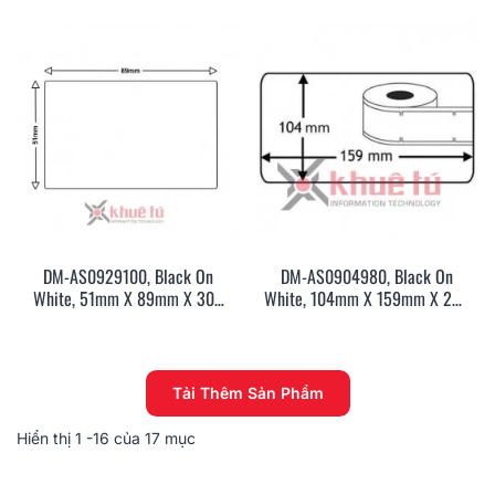
DM-AS0929100, Black On
DM-AS0904980, Black On
White, 51mm X 89mm X 300
White, 104mm X 159mm X 220
Labels
Labels
Tải Thêm Sản Phẩm
Hiển thị
1
-16 của 17 mục