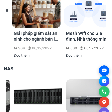
Giải pháp giám sát an
Mesh Wifi cho Gia
ninh cho ngành bán lẻ
đình, Nhà thông minh
của Synology
Smart Home và Văn
964
08/12/2022
838
08/12/2022
phòng nhỏ
Đọc thêm
Đọc thêm
NAS
Zalo