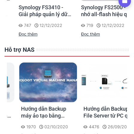
Synology FS3410 -
Synology FS2500 - Bộ
Giải pháp quản lý dữ
nhớ all-flash hiệu quả
liệu hiệu suất cao, tiết
về chi phí cho các
747
12/12/2022
719
12/12/2022
kiệm chi phí cho
doanh nghiệp vừa và
Đọc thêm
Đọc thêm
doanh nghiệp vừa và
nhỏ
nhỏ
Hỗ trợ NAS
Hướng dẫn Backup
Hướng dẫn Backup
máy ảo tạo bằng
File Server từ PC qua
Virtual Machine
NAS Synology
1970
02/10/2020
4476
26/09/2020
Manager trong NAS