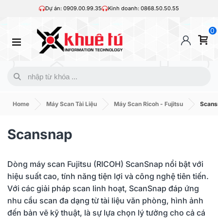
Dự án: 0909.00.99.35
Kinh doanh: 0868.50.50.55
0
Home
Máy Scan Tài Liệu
Máy Scan Ricoh - Fujitsu
Scans
Scansnap
Dòng máy scan Fujitsu (RICOH) ScanSnap nổi bật với
hiệu suất cao, tính năng tiện lợi và công nghệ tiên tiến.
Với các giải pháp scan linh hoạt, ScanSnap đáp ứng
nhu cầu scan đa dạng từ tài liệu văn phòng, hình ảnh
đến bản vẽ kỹ thuật, là sự lựa chọn lý tưởng cho cả cá