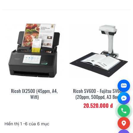
Zalo
Ricoh IX2500 (45ppm, A4,
Ricoh SV600 - Fujitsu SV600
Wifi)
(20ppm, 500ppd, A3 Book,
USB)
20.520.000 đ
Hiển thị
1
-6 của 6 mục