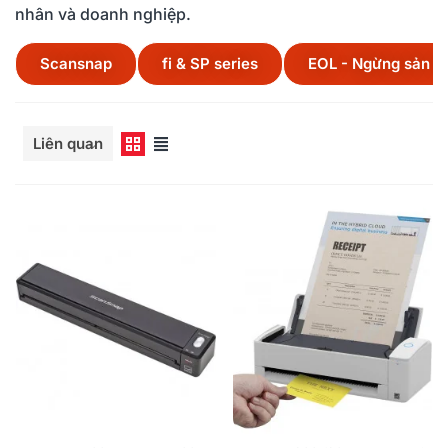
nhân và doanh nghiệp.
Scansnap
fi & SP series
EOL - Ngừng sản x
Đọc thêm
Liên quan