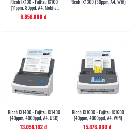
Ricoh IX100 - Fujitsu IX100
Ricoh IX1300 (30ppm, A4, Wifi)
(11ppm, 80ppd, A4, Mobile,
USB)
6.858.000 đ
Ricoh IX1400 - Fujitsu IX1400
Ricoh IX1600 - Fujitsu IX1600
(40ppm, 4000ppd, A4, USB)
(40ppm, 4000ppd, A4, Wifi)
13.058.182 đ
15.876.000 đ