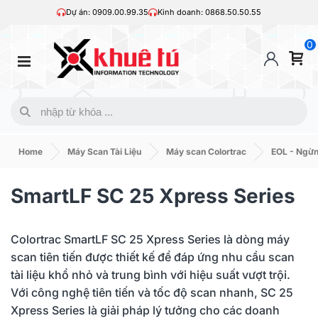
Dự án: 0909.00.99.35
Kinh doanh: 0868.50.50.55
0
Home
Máy Scan Tài Liệu
Máy scan Colortrac
EOL - Ngừn
SmartLF SC 25 Xpress Series
Colortrac SmartLF SC 25 Xpress Series là dòng máy
scan tiên tiến được thiết kế để đáp ứng nhu cầu scan
tài liệu khổ nhỏ và trung bình với hiệu suất vượt trội.
Với công nghệ tiên tiến và tốc độ scan nhanh, SC 25
Xpress Series là giải pháp lý tưởng cho các doanh