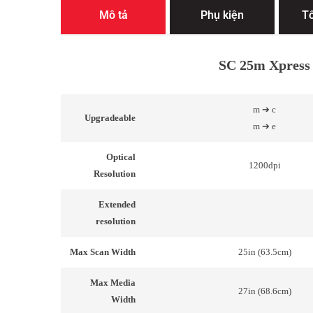
Mô tả
Phụ kiện
Tổ
SC 25m Xpress
m ➔ c
Upgradeable
m ➔ e
Optical
1200dpi
Resolution
Extended
resolution
Max Scan Width
25in (63.5cm)
Max Media
27in (68.6cm)
Width