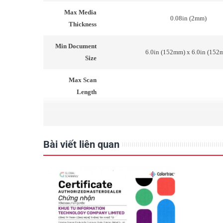
Max Media
0.08in (2mm)
Thickness
Min Document
6.0in (152mm) x 6.0in (152
Size
Max Scan
Length
Accuracy
+/-0.1% +/-1 pixel
Auto Size
Bài viết liên quan
Display
Imaging
SingleSensor
Technology
Data Capture
16-bit
(color/grayscale)