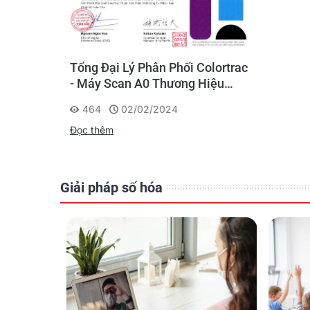
Color Space
N/A
Scan Speed 1-bit
Tổng Đại Lý Phân Phối Colortrac
mono (in/sec)
13.00
- Máy Scan A0 Thương Hiệu
8-bit grayscale
Châu Âu
@200dpi
464
02/02/2024
Đọc thêm
Scan Speed 24-
bit color (in/sec)
N/A
@200dpi
Giải pháp số hóa
Paper Path
Interface
Power
Requirements