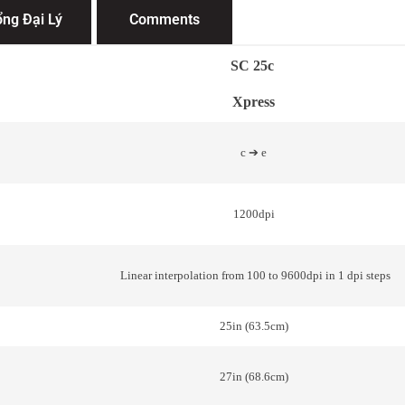
ng Đại Lý
Comments
SC 25c
Xpress
c ➔ e
1200dpi
Linear interpolation from 100 to 9600dpi in 1 dpi steps
25in (63.5cm)
27in (68.6cm)