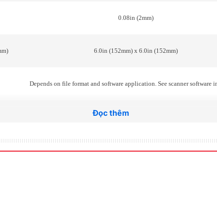
0.08in (2mm)
mm)
6.0in (152mm) x 6.0in (152mm)
Depends on file format and software application. See scanner software 
+/-0.1% +/-1 pixel
Đọc thêm
Đọc thêm
Detects and displays the width of the document as it is loaded (mm or
SingleSensor
48-bit/16-bit