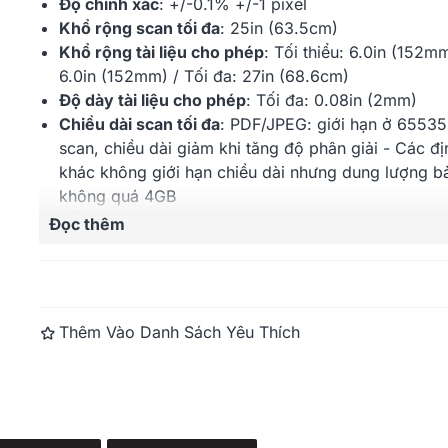
Độ chính xác
:
+/-0.1% +/-1 pixel
Khổ rộng scan tối đa
:
25in (63.5cm)
Khổ rộng tài liệu cho phép
: Tối thiểu:
6.0in (152mm
6.0in (152mm)
/ Tối đa:
27in (68.6cm)
Độ dày tài liệu cho phép
:
Tối đa:
0.08in (2mm)
Chiều dài scan tối đa
: PDF/JPEG: giới hạn ở 6553
scan, chiều dài giảm khi tăng độ phân giải - Các đ
khác không giới hạn chiều dài nhưng dung lượng b
không quá 4GB
Tốc độ scan
:
1-bit mono/8-bit greyscale (inch/giây
Đọc thêm
@200dpi:
13
;
24-bit color (inch/giây) @200dpi:
12
Kết nối
:
SuperSpeed USB 3.0;
Optimised USB2
Bảo hành
: 12 tháng
Thêm Vào Danh Sách Yêu Thích