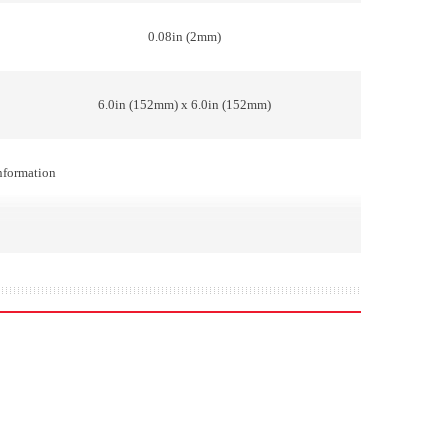
0.08in (2mm)
6.0in (152mm) x 6.0in (152mm)
information
+/-0.1% +/-1 pixel
 inches)
SingleSensor
48-bit/16-bit