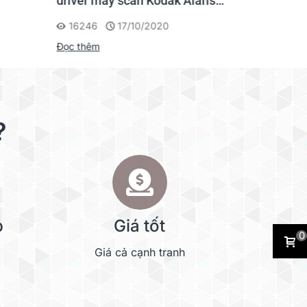
driver máy scan Kodak Alaris
file hình
Scanner
máy scan
16246
17/10/2020
4275
Đọc thêm
Đọc thêm
?
p
Giá tốt
0
Giá cả cạnh tranh