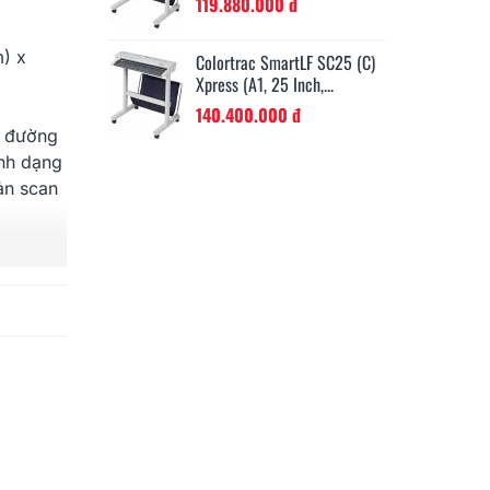
119.880.000 đ
) x
Colortrac SmartLF SC25 (c)
Xpress (A1, 25 Inch,...
140.400.000 đ
5 đường
ịnh dạng
ản scan
)