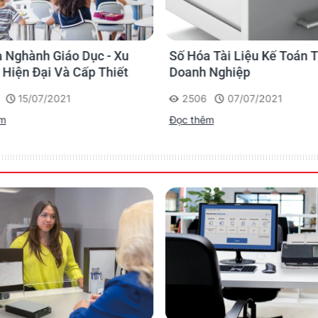
o
o
10
C – 35
C, 35% – 80% RH non-condensing
 Nghành Giáo Dục - Xu
Số Hóa Tài Liệu Kế Toán 
Hiện Đại Và Cấp Thiết
Doanh Nghiệp
(18 kg) / 34.2 x 6.0 x 15 inches (87 x 15.2 x 38.1 cm) Packed: 46 lbs (21 kg) / 40 
15/07/2021
2506
07/07/2021
êm
Đọc thêm
2
Windows 8, Windows 7, Windows Vista, Windows XP
32-bit and 64-bit a
CB, CE, CCC, FCC, UL, RoHS compliant
SmartWorks EZ Touch Plus – Extends the editing toolset and USB cont
EZ Touch’in-the-box’ standard scan software
– SCAN/COPY/PRINT/EMAIL software – supports TIFF, JPEG & PDF for Touch enab
ISIS interface driver giving EDM/EDC capability (2013)