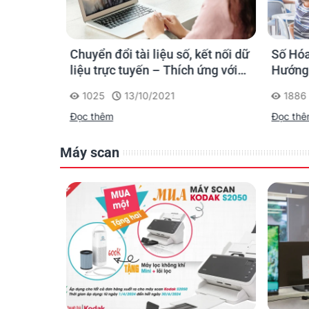
Operating
conditions
Cần Đẩy
Chuyển đổi tài liệu số, kết nối dữ
Số Hóa
n Dữ
liệu trực tuyến – Thích ứng với
Hướng 
Weight &
điều kiện làm việc thời Covid và
Dimensions
Scanner: 40 lbs 
1025
13/10/2021
1886
hậu Covid
(WxHxD)
Đọc thêm
Đọc th
Operating
Máy scan
System and
Interface(s)
Certifications
Included
Software
SmartWorks EZ Touch 