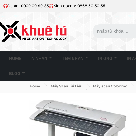
Dự án: 0909.00.99.35
Kinh doanh: 0868.50.50.55
HOME
IN NHÃN
TEM NHÃN
IN ỐNG
IN 
BLOG
Home
Máy Scan Tài Liệu
Máy scan Colortrac