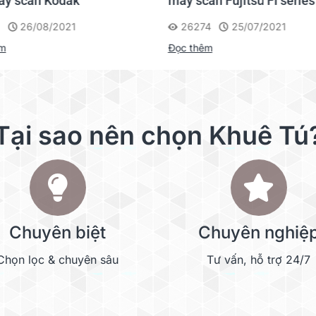
áy scan Kodak
máy scan Fujitsu FI series
26/08/2021
26274
25/07/2021
êm
Đọc thêm
Tại sao nên chọn Khuê Tú
Chuyên biệt
Chuyên nghiệ
Chọn lọc & chuyên sâu
Tư vấn, hỗ trợ 24/7