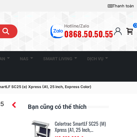
Thanh toán
0
Hotline/Zalo
0868.50.50.55
CAN
NAS
SMART LIVING
DỊCH VỤ
artLF SC25 (e) Xpress (A1, 25 inch, Express Color)
25
Bạn cũng có thể thích
Colortrac SmartLF SC25 (m)
Xpress (A1, 25 Inch,...