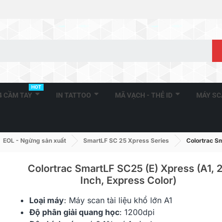
HOT
A4 CẦM TAY
IN TATTOO
MÃ VẠCH - THẺ ID
MÁY S
EOL - Ngừng sản xuất
SmartLF SC 25 Xpress Series
Colortrac Sm
Colortrac SmartLF SC25 (e) Xpress (A1, 
Inch, Express Color)
Loại máy
: Máy
scan tài liệu
khổ lớn A1
Độ phân giải quang học
: 1200dpi