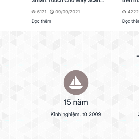
Touch
Smart Touch Cho Máy Scan
trên m
Kodak i2000
6121
09/09/2021
4222
Đọc thêm
Đọc th
15 năm
Kinh nghiệm, từ 2009