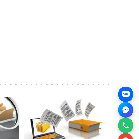
RAW RGB/sRGB
13.00
12.0
uide
Zalo
0 Hz