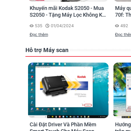
SmartWorks EZ Touch Plus: Additional featu
Optional
Scan to USB thumb/flash drive with acces
40: Mua
Khuyến mãi Kodak S2050 - Mua
Máy qu
Software
Không Khí
S2050 - Tặng Máy Lọc Không Khí
70f: T
r
Mini + Lõi lọc dự phòng
sử dụn
535
01/04/2024
492
SmartWorks EZ
Simple, intuitive user interface designed
Touch software
Đọc thêm
Đọc th
document presets. Crop, batch and B
(included)
Hỗ trợ Máy scan
Floor Stand - includes Paper Catch Basket
Accessories
Keyboard t
h Trong
Cài Đặt Driver Và Phần Mềm
Hướng 