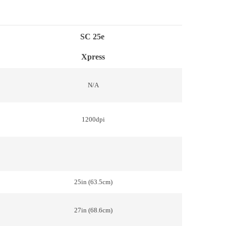
SC 25e
Xpress
N/A
1200dpi
25in (63.5cm)
27in (68.6cm)