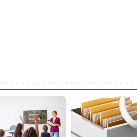
RAW RGB/sRGB
13.00
6.0
Face-up, front entry, rear exit or rewind to front
Face-up, front entry, front exit with optional Document Return G
SuperSpeed USB 3.0 data transfer rates up to 85MB/sec
Optimised USB2 transfer rates up to 35MB/sec
External power supply 100~240 VAC autosensing +/-10%, 50-6
Scanner power consumption 53W (scanning) 5W (standby)