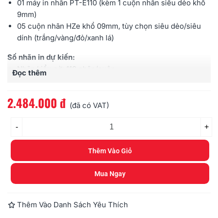
01 máy in nhãn
PT-E110
(kèm 1 cuộn nhãn
siêu dẻo
khổ
9mm)
05 cuộn
nhãn HZe
khổ 09mm, tùy chọn siêu dẻo/
siêu
dính
(trắng/vàng/đỏ/xanh lá)
Số nhãn in dự kiến:
Nhãn
kiểu cờ
:
110 nhãn/cuộn
Đọc thêm
Nhãn
kiểu cuộn
tròn: 190 nhãn/cuộn
Nhãn thông thường: 190 nhãn/cuộn
2.484.000 đ
(đã có VAT)
-
+
Thêm Vào Giỏ
Mua Ngay
Thêm Vào Danh Sách Yêu Thích