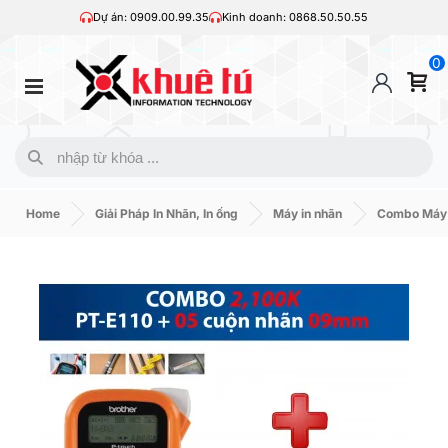
Dự án: 0909.00.99.35
Kinh doanh: 0868.50.50.55
0
Home
Giải Pháp In Nhãn, In ống
Máy in nhãn
Combo Máy