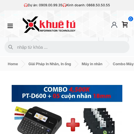
Dự án: 0909.00.99.35
Kinh doanh: 0868.50.50.55
0
Home
Giải Pháp In Nhãn, In ống
Máy in nhãn
Combo Máy