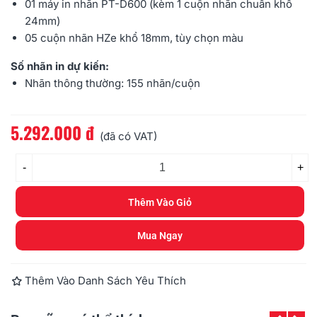
01 máy in nhãn
PT-D600
(kèm 1 cuộn nhãn chuẩn khổ
24mm)
05 cuộn
nhãn HZe
khổ 18mm, tùy chọn màu
Số nhãn in dự kiến:
Nhãn thông thường: 155 nhãn/cuộn
5.292.000 đ
Đọc thêm
(đã có VAT)
-
+
Thêm Vào Giỏ
Mua Ngay
Thêm Vào Danh Sách Yêu Thích