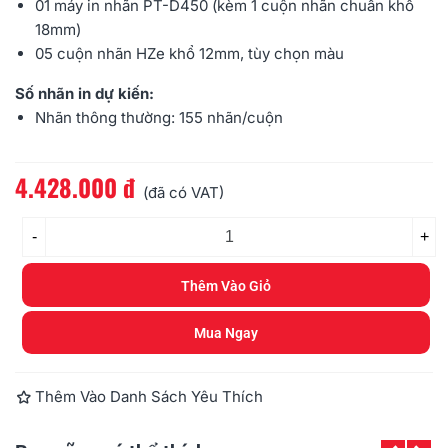
01 máy in nhãn
PT-D450
(kèm 1 cuộn nhãn chuẩn khổ
18mm)
05 cuộn
nhãn HZe
khổ 12mm, tùy chọn màu
Số nhãn in dự kiến:
Nhãn thông thường: 155 nhãn/cuộn
4.428.000 đ
Đọc thêm
(đã có VAT)
-
+
Thêm Vào Giỏ
Mua Ngay
Thêm Vào Danh Sách Yêu Thích