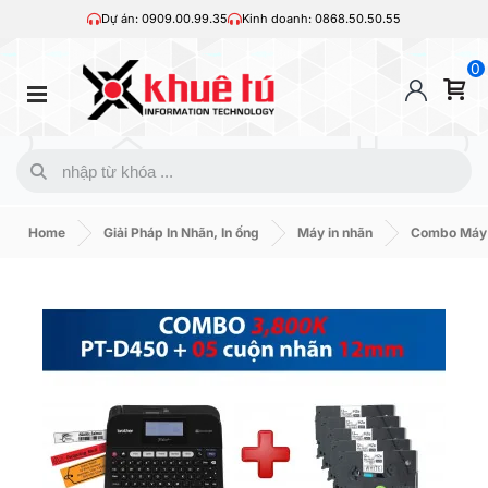
Dự án: 0909.00.99.35
Kinh doanh: 0868.50.50.55
0
Home
Giải Pháp In Nhãn, In ống
Máy in nhãn
Combo Máy