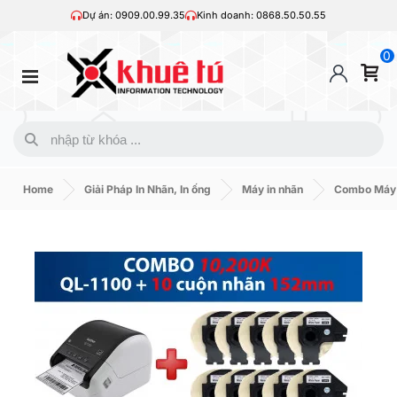
Dự án: 0909.00.99.35
Kinh doanh: 0868.50.50.55
0
Home
Giải Pháp In Nhãn, In ống
Máy in nhãn
Combo Máy