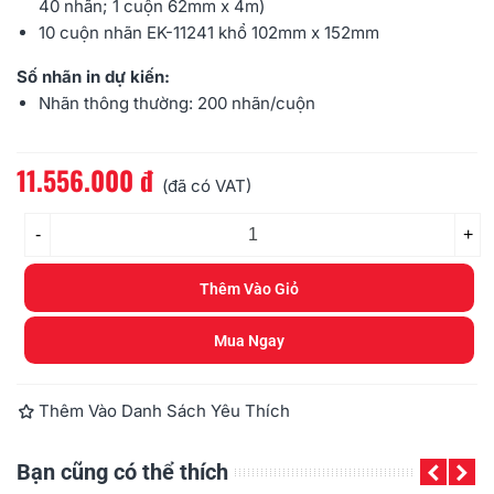
40 nhãn; 1 cuộn 62mm x 4m)
10 cuộn nhãn EK-11241 khổ 102mm x 152mm
Số nhãn in dự kiến:
Nhãn thông thường: 200 nhãn/cuộn
11.556.000 đ
Đọc thêm
(đã có VAT)
-
+
Thêm Vào Giỏ
Mua Ngay
Thêm Vào Danh Sách Yêu Thích
Bạn cũng có thể thích