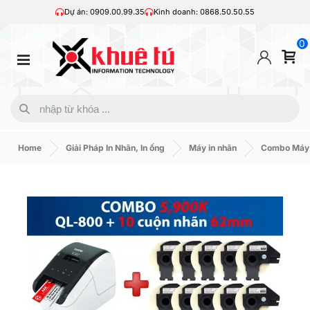
Dự án: 0909.00.99.35
Kinh doanh: 0868.50.50.55
0
Home
Giải Pháp In Nhãn, In ống
Máy in nhãn
Combo Máy