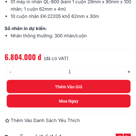
01 máy in nhãn
QL-800
(kèm 1 cuộn 29mm x 90mm x 100
nhãn; 1 cuộn 62mm x 4m)
10 cuộn nhãn EK-22205 khổ 62mm x 30m
Số nhãn in dự kiến:
Nhãn thông thường: 300 nhãn/cuộn
6.804.000 đ
Đọc thêm
(đã có VAT)
-
+
Thêm Vào Giỏ
Mua Ngay
Thêm Vào Danh Sách Yêu Thích