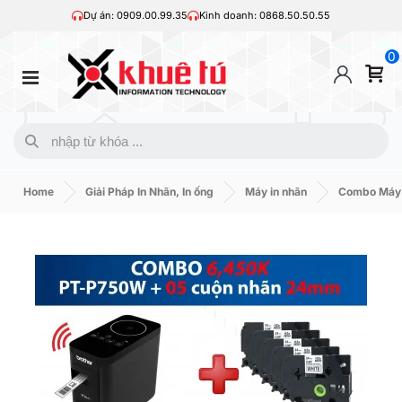
Dự án: 0909.00.99.35
Kinh doanh: 0868.50.50.55
0
Home
Giải Pháp In Nhãn, In ống
Máy in nhãn
Combo Máy