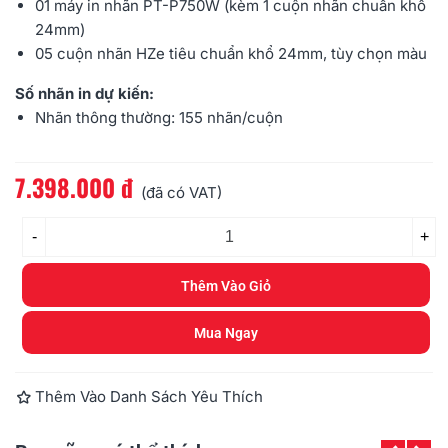
01 máy in nhãn
PT-P750W
(kèm 1 cuộn nhãn chuẩn khổ
24mm)
05 cuộn
nhãn HZe
tiêu chuẩn khổ 24mm, tùy chọn màu
Số nhãn in dự kiến:
Nhãn thông thường: 155 nhãn/cuộn
7.398.000 đ
Đọc thêm
(đã có VAT)
-
+
Thêm Vào Giỏ
Mua Ngay
Thêm Vào Danh Sách Yêu Thích