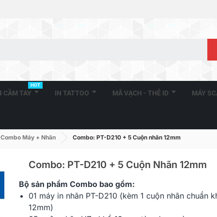
HOT
A4 CẦM TAY
IN TATTOO
MÃ VẠCH - THẺ ID
MÁY S
Combo Máy + Nhãn
Combo: PT-D210 + 5 Cuộn nhãn 12mm
Combo: PT-D210 + 5 Cuộn Nhãn 12mm
Bộ sản phẩm
Combo
bao gồm:
Combo: PT-E
01 máy in nhãn
PT-D210
(kèm 1 cuộn nhãn chuẩn k
Nhãn 12mm
12mm)