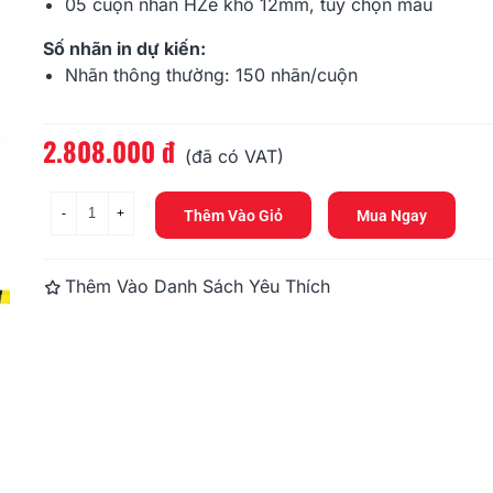
2.008.800 
05 cuộn
nhãn HZe
khổ 12mm, tùy chọn màu
Số nhãn in dự kiến:
Combo: PT-E
Nhãn thông thường: 150 nhãn/cuộn
Nhãn 12mm
2.700.000 
2.808.000 đ
Đọc thêm
(đã có VAT)
-
+
Thêm Vào Giỏ
Mua Ngay
Thêm Vào Danh Sách Yêu Thích