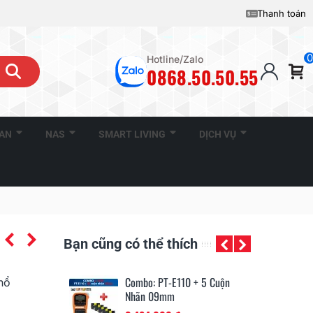
Thanh toán
0
Hotline/Zalo
0868.50.50.55
CAN
NAS
SMART LIVING
DỊCH VỤ
Bạn cũng có thể thích
110 + 3 Cuộn
Combo: PT-E110 + 5 Cuộn
Co
hổ
Nhãn 09mm
N