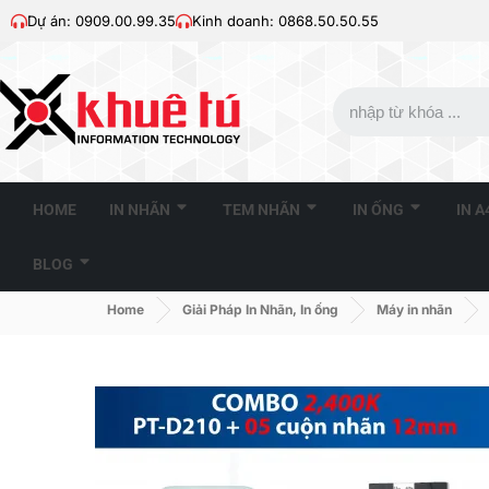
Dự án: 0909.00.99.35
Kinh doanh: 0868.50.50.55
HOME
IN NHÃN
TEM NHÃN
IN ỐNG
IN 
BLOG
Home
Giải Pháp In Nhãn, In ống
Máy in nhãn