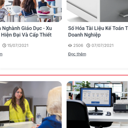
bit/64-bit), Windows XP® (32-bit/64-bit), Windows Serve
Windows Server® 2012 (64-bit), Windows Server® 2008 R2
(Ubuntu 16.04 / 14.04 LTS)
Ultrasonic Double Feed Detection Sensor, iSOP (Intellige
 Nghành Giáo Dục - Xu
Số Hóa Tài Liệu Kế Toán 
Function (Manual Bypass)
Hiện Đại Và Cấp Thiết
Doanh Nghiệp
Embossed Card Scanning Capability, Long Document S
15/07/2021
2506
07/07/2021
Support, iSOP (Intelligent Sonic Paper Protection), Aut
êm
Đọc thêm
Correction
pon the size of the area being scanned.
de, document size and available memory may occur when scanning at 
ission and software processing times.
eight.
, can be scanned (single-side) using an optional carrier sheet.