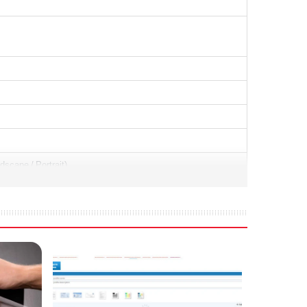
dscape / Portrait)
)
(18.3 ft.)(8)
)