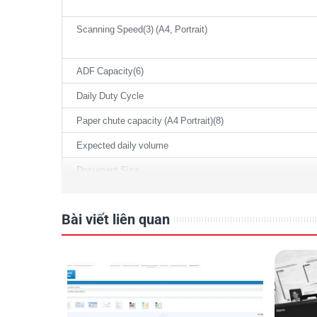
Scanning Speed(3) (A4, Portrait)
ADF Capacity(6)
Daily Duty Cycle
Paper chute capacity (A4 Portrait)(8)
Expected daily volume
Document Size
Bài viết liên quan
ADF Feeding Paper Weight (Thickness)
Interface(11)
Minimum PC Specification