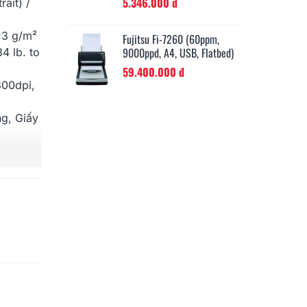
đ
58.320.000 đ
rait)
/
13 g/m²
260 (60ppm,
Fujitsu Fi-7280 (80ppm,
Fu
 USB, Flatbed)
11000ppd, A4, USB,...
15
4 lb. to
 đ
78.840.000 đ
300dpi,
g, Giấy
ard