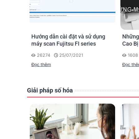
Physical Specifications
Power Requirements
Power Consumption
chiếc
Hướng dẫn cài đặt và sử dụng
Những
Dimensions (WxDxH)(12)
?
máy scan Fujitsu FI series
Cao Bị
Sao?!?
Weight
26274
25/07/2021
1608
Environmental Compatibility
Đọc thêm
Đọc th
Operating Environment
Giải pháp số hóa
Inbox Contents
Bundled Software
Options
OS Support