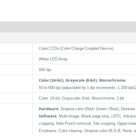
Color CCDs (Color Charge Coupled Device)
White LED Array
600 dpi
Color (24-bit), Grayscale (8-bit), Monochrome
50 to 600 dpi (adjustable by 1 dpi increments, 1,200 dpi(2
Color: 24-bit, Grayscale: 8-bit, Monochrome: 1-bit
Hardware
: Dropout color (Red / Green / Blue), Deskew
Software
: Multi-image, Blank page skip, i-DTC, Adva
cropping, Hole Punch removal, Tab cropping, Upper lower
Emphasis, Color cleanup, Dropout color (R,G,B, None, whi