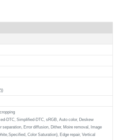
))
 cropping
nced-DTC, Simplified-DTC, sRGB, Auto color, Deskew
 separation, Error diffusion, Dither, Moire removal, Image
te,Specified, Color Saturation), Edge repair, Vertical