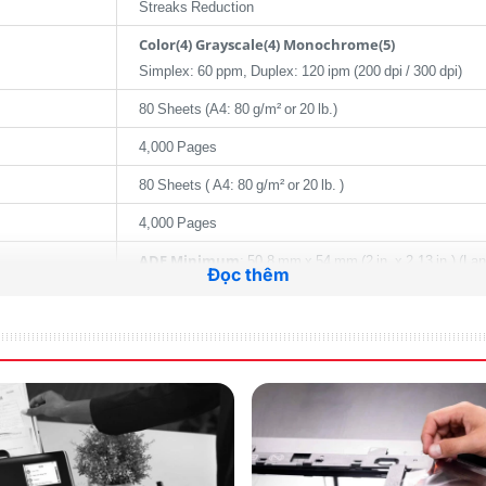
Streaks Reduction
Color(4) Grayscale(4) Monochrome(5)
Simplex: 60 ppm, Duplex: 120 ipm (200 dpi / 300 dpi)
80 Sheets (A4: 80 g/m² or 20 lb.)
4,000 Pages
80 Sheets ( A4: 80 g/m² or 20 lb. )
4,000 Pages
ADF Minimum
: 50.8 mm x 54 mm (2 in. x 2.13 in.) (Lan
Đọc thêm
ADF Maximum(7)
: 216 mm x 355.6 mm (8.5 in. x 14 in.
Long Document
: 216 mm x 5,588 mm (8.5 in. x 220 in.)
Letter
: 27 g/m² to 413 g/m² (7.2 lb. to 110 lb.)
A8 Sheets
: 127 g/m² to 209 g/m² (34 lb. to 56 lb.)
Card(9)
: Up to 1.4 mm portrait and landscape feeding(10
USB 3.0 / USB 2.0 / USB 1.1 (backward compatible)
PaperStream IP i5 2.5 MHz Processor, 4 GB RAM