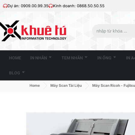
Dự án: 0909.00.99.35
Kinh doanh: 0868.50.50.55
HOME
IN NHÃN
TEM NHÃN
IN ỐNG
IN 
BLOG
Home
Máy Scan Tài Liệu
Máy Scan Ricoh - Fujitsu