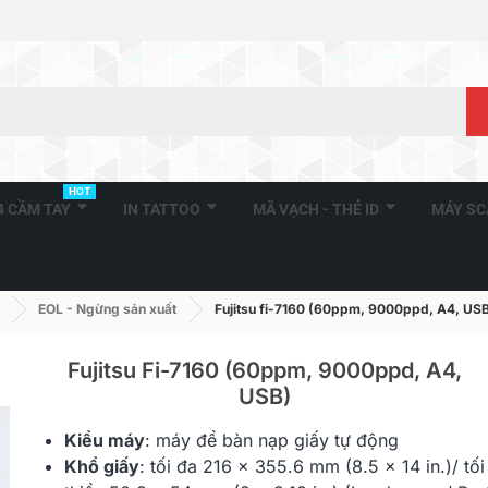
HOT
A4 CẦM TAY
IN TATTOO
MÃ VẠCH - THẺ ID
MÁY S
EOL - Ngừng sản xuất
Fujitsu fi-7160 (60ppm, 9000ppd, A4, US
Fujitsu Fi-7160 (60ppm, 9000ppd, A4,
USB)
Fujitsu IX500 (25ppm,
Fujitsu S110
Kiểu máy
: máy để bàn nạp giấy tự động
500ppd, A4, Wifi)
A4, USB, Mob
Khổ giấy
: tối đa
216 x 355.6 mm (8.5 x 14 in.)
/ tối