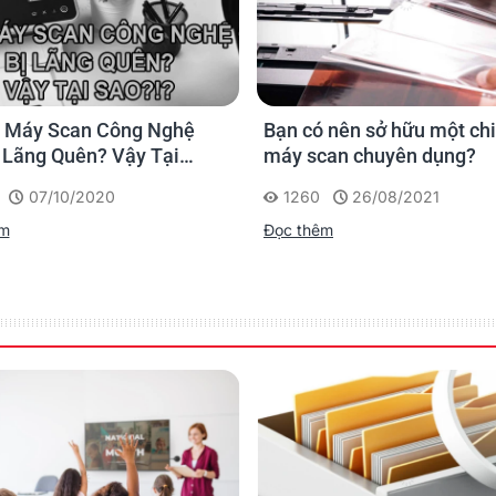
100 to 240 VAC ±10 %
Operating mode: 38 W or less, Sleep mode: 1.8 W or les
 Máy Scan Công Nghệ
Bạn có nên sở hữu một ch
300 mm x 170 mm x 163 mm (11.8 in. x 6.7 in. x 6.4 in.)
 Lãng Quên? Vậy Tại
máy scan chuyên dụng?
4.2 kg (9.26 lb.) or less
07/10/2020
1260
26/08/2021
ENERGY STAR® / RoHS
êm
Đọc thêm
Temperature: 5 to 35°C (41 to 95°F)
Relative Humidity: 20 % - 80 % (non-condensing)
ADF paper chute, AC cable, AC adapter, USB cable, Se
PaperStream IP (TWAIN/ISIS) Driver, Software Operati
ScanSnap Manager for fi Series, ABBYY FineReader fo
2D Barcode for PaperStream, Post-scan Imprinter, Carr
Windows® 10 (32-bit/64-bit), Windows® 8 / 8.1 (32-bit/6