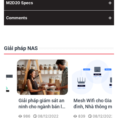
M2D20 Specs
Comments
Giải pháp NAS
Giải pháp giám sát an
Mesh Wifi cho Gia
ninh cho ngành bán lẻ
đình, Nhà thông minh
của Synology
Smart Home và Văn
986
08/12/2022
839
08/12/2022