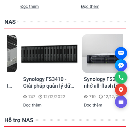
phòng nhỏ
Đọc thêm
Đọc thêm
NAS
Zalo
Synology FS3410 -
Synology FS2500 - Bộ
Giải pháp quản lý dữ
nhớ all-flash hiệu quả
liệu hiệu suất cao, tiết
về chi phí cho các
747
12/12/2022
719
12/12/2022
kiệm chi phí cho
doanh nghiệp vừa và
Đọc thêm
Đọc thêm
doanh nghiệp vừa và
nhỏ
nhỏ
Hỗ trợ NAS