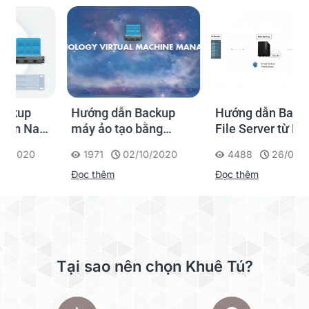
Hướng dẫn Backup
Hướng dẫn Backup
máy ảo tạo bằng
File Server từ PC qua
Virtual Machine
NAS Synology
1971
02/10/2020
4488
26/09/2020
Manager trong NAS
Đọc thêm
Đọc thêm
Synology
Tại sao nên chọn Khuê Tú?