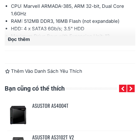
CPU:
Marvell ARMADA-385,
ARM 32-bit,
Dual Core
1.6GHz
RAM:
512MB DDR3, 16MB Flash (
not expandable)
HDD: 4
x SATA3 6Gb/s; 3.5" HDD
Maximum Drive Bays with
Expansion Unit: 12
Đọc thêm
External port:
USB 3.1 Gen 1 x 2;
Gigabit Ethernet x 1
Surveillance: support up to 8 channels
Thêm Vào Danh Sách Yêu Thích
Bạn cũng có thể thích
ASUSTOR AS4004T
ASUSTOR AS3102T V2