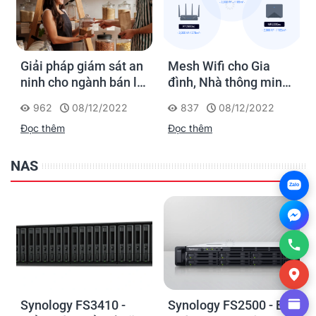
Giải pháp giám sát an
Mesh Wifi cho Gia
ninh cho ngành bán lẻ
đình, Nhà thông minh
của Synology
Smart Home và Văn
962
08/12/2022
837
08/12/2022
phòng nhỏ
Đọc thêm
Đọc thêm
NAS
Zalo
Synology FS3410 -
Synology FS2500 - Bộ