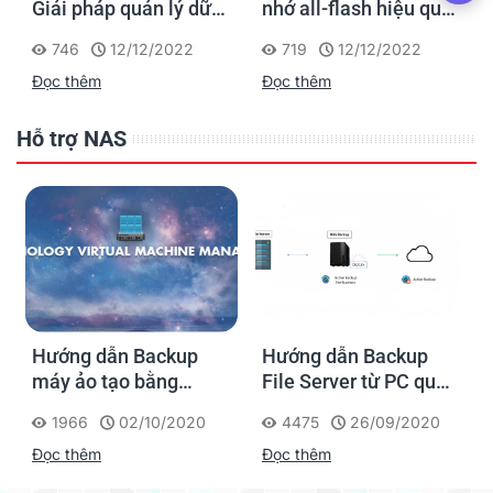
Giải pháp quản lý dữ
nhớ all-flash hiệu quả
liệu hiệu suất cao, tiết
về chi phí cho các
746
12/12/2022
719
12/12/2022
kiệm chi phí cho
doanh nghiệp vừa và
Đọc thêm
Đọc thêm
doanh nghiệp vừa và
nhỏ
nhỏ
Hỗ trợ NAS
Hướng dẫn Backup
Hướng dẫn Backup
máy ảo tạo bằng
File Server từ PC qua
Virtual Machine
NAS Synology
1966
02/10/2020
4475
26/09/2020
Manager trong NAS
Đọc thêm
Đọc thêm
Synology