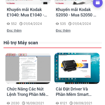
k
Khuyến mãi Kodak
Máy quét thẻ & hộ
 -
S2050 - Mua S2050 -
chiếu Ricoh fi-70f:
ông
Tặng Máy Lọc Không
Thiết kế nhỏ gọn lý
4
535
01/04/2024
492
23/02/2024
Khí Mini + Lõi lọc dự
tưởng để sử dụng tại
Đọc thêm
Đọc thêm
phòng
quầy giao dịch
Hỗ trợ Máy scan
ác Nút
Cài Đặt Driver Và
Hướng dẫn cài đặ
Phần Mềm
Phần Mềm Smart
file PDF trên má
Touch
Touch Cho Máy Scan
Kodak
09/2021
6121
09/09/2021
4222
26/08/