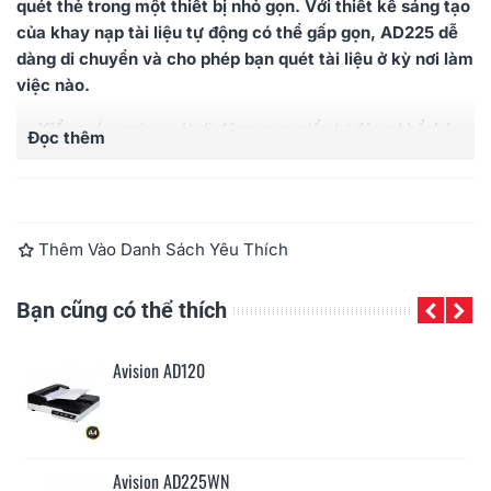
quét thẻ trong một thiết bị nhỏ gọn. Với thiết kế sáng tạo
của khay nạp tài liệu tự động có thể gấp gọn, AD225 dễ
dàng di chuyển và cho phép bạn quét tài liệu ở kỳ nơi làm
việc nào.
Kiểu máy
: máy quét di động, nạp giấy tự động khổ A4
Đọc thêm
Tốc độ quét
: 25tờ/phút (50 ảnh/phút)
Công suất
: 3000 tờ/ngày
Cảm biến hình ảnh
: CIS
Đèn chiếu sáng
: LED
Thêm Vào Danh Sách Yêu Thích
Độ phân giải tối đa
: 1200dpi
Khay nạp ADF
: 25
tờ
Bạn cũng có thể thích
Cổng kết nối
:
USB 2.0 (tương thích USB 3.0)
Bảo hành
: 12 tháng
Avision AD120
ed)
Avision AD225WN