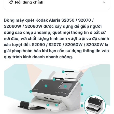
Nội dung chính
e
a
▾
d
t
Hãy cùng Khuê Tú điểm qua 10 đặc điểm nổi trội của
A
b
Dòng máy quét Kodak Alaris S2050 / S2070 /
dòng máy quét S2050 / S2070 / S2060W / S2080W
4
e
S2060W / S2080W được xây dựng để giúp người
/
d
Thông tin liên hệ:
dùng sao chụp andamp; quét mọi thông tin ở bất cứ
L
nơi đâu, với chất lượng hình ảnh vượt trội và độ chính
e
xác tuyệt đối. S2050 / S2070 / S2060W / S2080W là
g
giải pháp hoàn hảo khi bạn cần sử dụng thông tin vào
a
quy trình kinh doanh nhanh chóng.
l
S
i
z
e
F
l
a
t
b