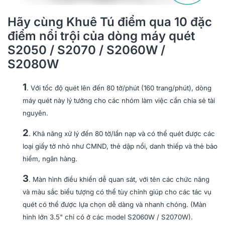
e
Hãy cùng Khuê Tú điểm qua 10 đặc
d
điểm nổi trội của dòng máy quét
A
c
S2050 / S2070 / S2060W /
c
S2080W
e
s
1
. Với tốc độ quét lên đến 80 tờ/phút (160 trang/phút), dòng
s
máy quét này lý tưởng cho các nhóm làm việc cần chia sẻ tài
o
nguyên.
r
y
2
. Khả năng xử lý đến 80 tờ/lần nạp và có thể quét được các
p
loại giấy tờ nhỏ như CMND, thẻ dập nổi, danh thiếp và thẻ bảo
l
hiểm, ngân hàng.
u
3
s
. Màn hình điều khiển dễ quan sát, với tên các chức năng
và màu sắc biểu tượng có thể tùy chỉnh giúp cho các tác vụ
quét có thể được lựa chọn dễ dàng và nhanh chóng. (Màn
hình lớn 3.5" chỉ có ở các model S2060W / S2070W).