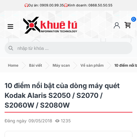
Dự án: 0909.00.99.35
Kinh doanh: 0868.50.50.55
0
Home
Bài viết
Máy scan
Về sản phẩm
10 điểm nổi
A
I
A
10 điểm nổi bật của dòng máy quét
l
n
3
Kodak Alaris S2050 / S2070 /
a
t
s
S2060W / S2080W
r
e
i
i
g
z
s
r
e
Đăng ngày
09/05/2018
1235
a
F
t
l