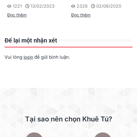
scan tài liệu tại quầy
Alaris S2050" từ Khuê
2326
02/06/2020
1222
24/05/2019
giao dịch
Tú
Đọc thêm
Đọc thêm
Để lại một nhận xét
Vui lòng
để gửi bình luận.
login
Tại sao nên chọn Khuê Tú?