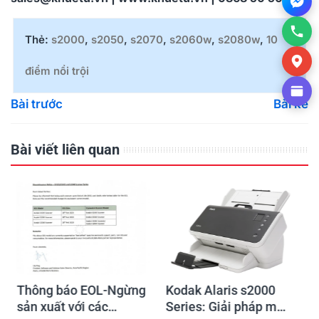
Thẻ:
s2000
,
s2050
,
s2070
,
s2060w
,
s2080w
,
10
điểm nổi trội
Bài trước
Bài kế
Bài viết liên quan
g
Kodak Alaris s2000
Chương trình "Thu
Series: Giải pháp máy
máy cũ - Đổi máy mới